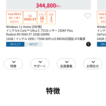
344,800
円〜
Core Ultra 5
Core U
メモリ
SSD
RX
16
1
18
C /
18
T
24
C 
9060 XT
GB
TB
5.3
GHz
5.5
Windows 11 Home [DSP版]
Windo
インテル® Core™ Ultra 5 プロセッサー 250KF Plus
インテル
Radeon RX 9060 XT 16GB GDDR6
GeForc
16GB / インテル Z890 / 750W 80PLUS BRONZE認証 ATX電源
64GB 
?
49727
CPUスコア
CP
特徴
サポート
会員募集
お問合せ
特徴