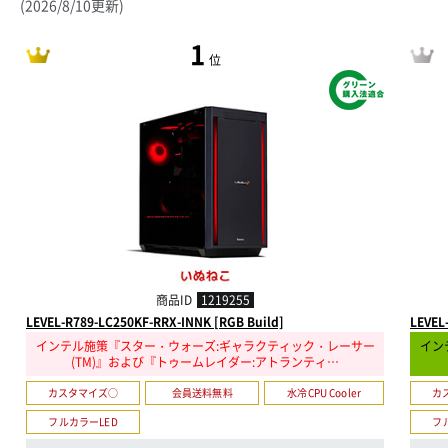
(2026/8/10更新)
1
位
商品ID
1219255
LEVEL-R789-LC250KF-RRX-INNK [RGB Build]
LEVEL
インテル施策『スター・ウォーズ:ギャラクティック・レーサー
イン
(TM)』および『トゥームレイダー:アトランティ…
カスタマイズ○
会員送料無料
水冷CPU Cooler
カ
フルカラーLED
フ