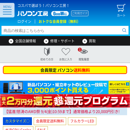
コスパで選ぼう！パソコン工房！
MENU
ご利用ガイド
カート
ログイン
おトクな会員登録（無料）
全国店舗情報
修理・サポート
買取
1
初めての方
お気に入り
閲覧履歴
会員限定 パソコン
送料無料
【猛進!怒涛のAMD祭
9/4(金)10:59まで
】通常価格より20,000円引き!
カスタマイズ○
会員限定送料無料
フルカラーLED
水冷CPU Cooler
SALE