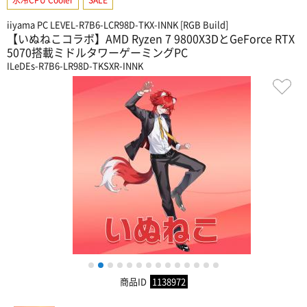
iiyama PC LEVEL-R7B6-LCR98D-TKX-INNK [RGB Build]
【いぬねこコラボ】AMD Ryzen 7 9800X3DとGeForce RTX
5070搭載ミドルタワーゲーミングPC
ILeDEs-R7B6-LR98D-TKSXR-INNK
1
2
3
4
5
6
7
8
9
10
11
12
13
14
商品ID
1138972