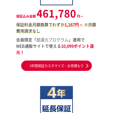
461,780
保証込み金額
円～
保証料金月額換算でわずか
1,167円～
※月額
費用請求なし
会員限定「
超還元プログラム
」適用で
WEB通販サイトで使える
10,099ポイント還
元！
3年間保証カスタマイズ・お見積もり