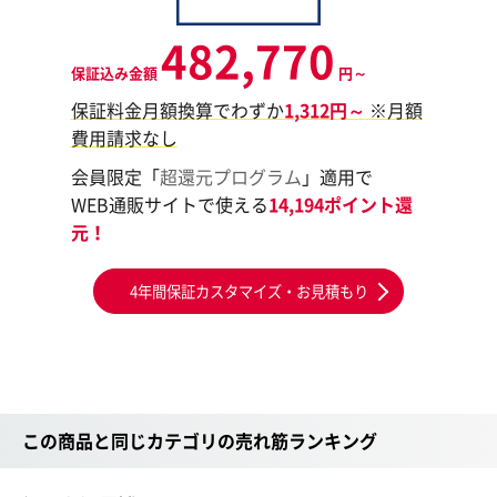
482,770
保証込み金額
円～
保証料金月額換算でわずか
1,312円～
※月額
費用請求なし
会員限定「
超還元プログラム
」適用で
WEB通販サイトで使える
14,194ポイント還
元！
4年間保証カスタマイズ・お見積もり
この商品と同じカテゴリの売れ筋ランキング