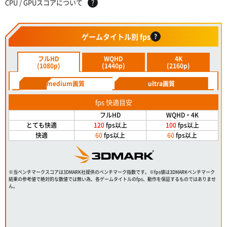
CPU / GPUスコアについて
?
ゲームタイトル別 fps
?
フルHD
WQHD
4K
(1080p)
(1440p)
(2160p)
medium画質
ultra画質
fps 快適目安
フルHD
WQHD・4K
とても快適
120
fps以上
100
fps以上
快適
60
fps以上
60
fps以上
※当ベンチマークスコアは3DMARK社提供のベンチマーク指数です。※fps値は3DMARKベンチマーク
結果の参考値で絶対的な数値では無い為、各ゲームタイトルのfps、動作を保証するものではありませ
ん。