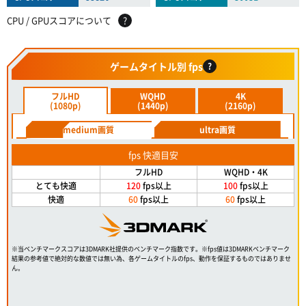
CPU / GPUスコアについて
?
ゲームタイトル別 fps
?
フルHD
WQHD
4K
(1080p)
(1440p)
(2160p)
medium画質
ultra画質
fps 快適目安
フルHD
WQHD・4K
とても快適
120
fps以上
100
fps以上
快適
60
fps以上
60
fps以上
※当ベンチマークスコアは3DMARK社提供のベンチマーク指数です。※fps値は3DMARKベンチマーク
結果の参考値で絶対的な数値では無い為、各ゲームタイトルのfps、動作を保証するものではありませ
ん。