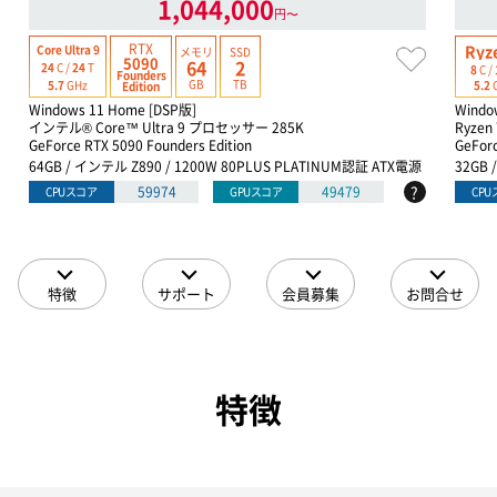
1,044,000
円〜
RTX
Ryz
Core Ultra 9
メモリ
SSD
5090
64
2
24
C /
24
T
8
C /
Founders
GB
TB
5.7
GHz
5.2
Edition
Windows 11 Home [DSP版]
Windo
インテル® Core™ Ultra 9 プロセッサー 285K
Ryzen
GeForce RTX 5090 Founders Edition
GeFor
64GB / インテル Z890 / 1200W 80PLUS PLATINUM認証 ATX電源
32GB 
?
59974
49479
CPUスコア
GPUスコア
CP
特徴
サポート
会員募集
お問合せ
特徴