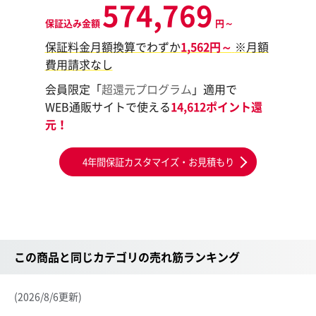
574,769
保証込み金額
円～
保証料金月額換算でわずか
1,562円～
※月額
費用請求なし
会員限定「
超還元プログラム
」適用で
WEB通販サイトで使える
14,612ポイント還
元！
4年間保証カスタマイズ・お見積もり
この商品と同じカテゴリの売れ筋ランキング
(2026/8/6更新)