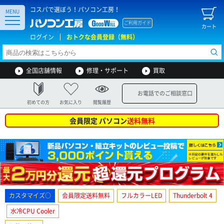
コスパで選ぼう！パソコン工房！
MENU
ご利用ガイド
カート
ログイン
おトクな会員登録（無料）
全国店舗情報
修理・サポート
買取
お電話でのご相談窓口
初めての方
お気に入り
閲覧履歴
会員限定 パソコン
送料無料
カスタマイズ○
会員限定送料無料
フルカラーLED
Thunderbolt 4
水冷CPU Cooler