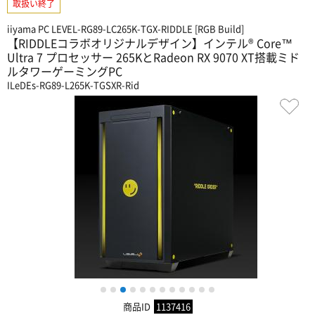
取扱い終了
iiyama PC LEVEL-RG89-LC265K-TGX-RIDDLE [RGB Build]
【RIDDLEコラボオリジナルデザイン】インテル® Core™
Ultra 7 プロセッサー 265KとRadeon RX 9070 XT搭載ミド
ルタワーゲーミングPC
ILeDEs-RG89-L265K-TGSXR-Rid
1
2
3
4
5
6
7
8
9
10
11
12
商品ID
1137416