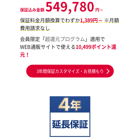
549,780
保証込み金額
円～
保証料金月額換算でわずか
1,389円～
※月額
費用請求なし
会員限定「
超還元プログラム
」適用で
WEB通販サイトで使える
10,499ポイント還
元！
3年間保証カスタマイズ・お見積もり