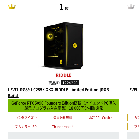
1
位
商品ID
1224256
LEVEL-RG89-LC285K-XKX-RIDDLE-Limited Edition [RGB
LEVEL
Build]
GeForce RTX 5090 Founders Edition搭載【ハイエンドPC購入
還元プログラム対象商品】18,000円分相当還元
カスタマイズ○
会員送料無料
水冷CPU Cooler
カ
フルカラーLED
Thunderbolt 4
フ