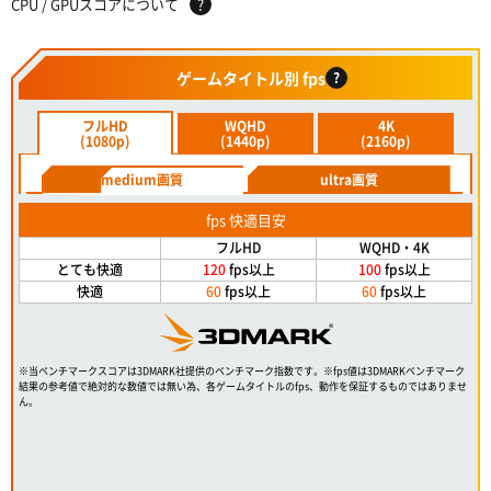
CPU / GPUスコアについて
?
ゲームタイトル別 fps
?
フルHD
WQHD
4K
(1080p)
(1440p)
(2160p)
medium画質
ultra画質
fps 快適目安
フルHD
WQHD・4K
とても快適
120
fps以上
100
fps以上
快適
60
fps以上
60
fps以上
※当ベンチマークスコアは3DMARK社提供のベンチマーク指数です。※fps値は3DMARKベンチマーク
結果の参考値で絶対的な数値では無い為、各ゲームタイトルのfps、動作を保証するものではありませ
ん。