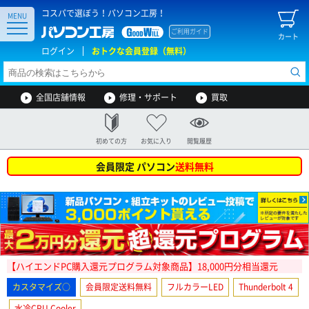
コスパで選ぼう！パソコン工房！
MENU
ご利用ガイド
カート
ログイン
おトクな会員登録（無料）
全国店舗情報
修理・サポート
買取
初めての方
お気に入り
閲覧履歴
会員限定 パソコン
送料無料
【ハイエンドPC購入還元プログラム対象商品】18,000円分相当還元
カスタマイズ○
会員限定送料無料
フルカラーLED
Thunderbolt 4
水冷CPU Cooler