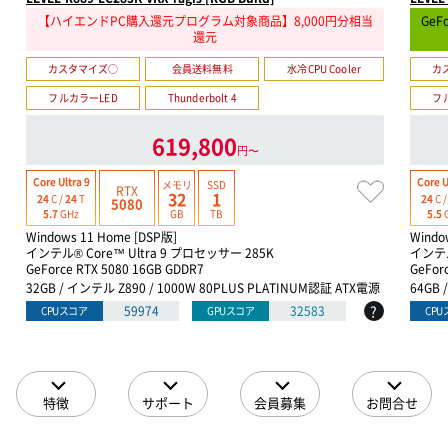
【ハイエンドPC購入還元プログラム対象商品】8,000円分相当
GeF
還元
カスタマイズ○
会員送料無料
水冷CPU Cooler
カ
フルカラーLED
Thunderbolt 4
フ
619,800
円〜
Core Ultra 9
Core U
メモリ
SSD
RTX
32
1
24
C /
24
T
24
C 
5080
GB
TB
5.7
GHz
5.5
Windows 11 Home [DSP版]
Windo
インテル® Core™ Ultra 9 プロセッサー 285K
インテル
GeForce RTX 5080 16GB GDDR7
GeForc
32GB / インテル Z890 / 1000W 80PLUS PLATINUM認証 ATX電源
64GB 
?
59974
32583
CPUスコア
GPUスコア
CP
特徴
サポート
会員募集
お問合せ