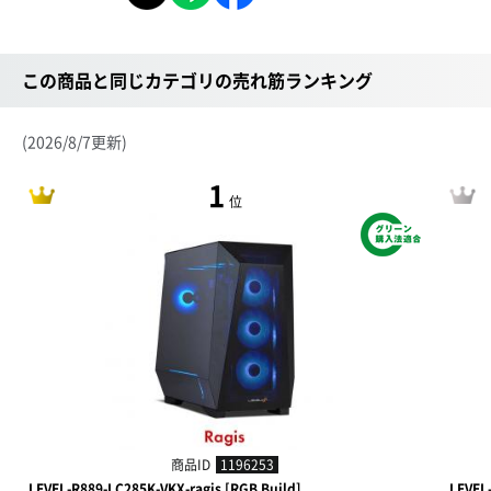
この商品と同じカテゴリの売れ筋ランキング
(2026/8/7更新)
1
位
商品ID
1196253
LEVEL-R889-LC285K-VKX-ragis [RGB Build]
LEVEL-