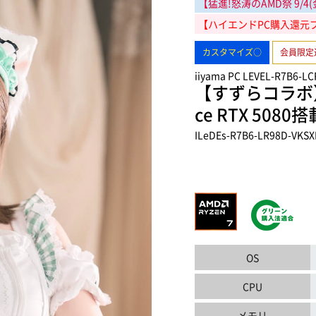
【猛進!怒涛のAMD祭
9/4
【ハイエンドPC購入還元プ
カスタマイズ○
会員限定
iiyama PC LEVEL-R7B6-LC
【すずらコラボ】AM
ce RTX 50
ILeDEs-R7B6-LR98D-VKS
OS
CPU
メモリ