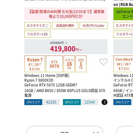
on [RGB Bu
【猛進!怒涛のAMD祭 9/4(金)10:59まで】通常価
GeForce 
格より20,000円引き!
エンド
カスタマイズ○
会員送料無料
水冷CPU Cooler
カスタマイ
フルカラーLED
フルカラーL
439800円
→
419,800
円〜
Ryzen 7
Core Ultra 9
メモリ
SSD
RTX
16
1
24
C /
24
T
8
C /
16
T
5070
GB
TB
5.7
GHz
5.2
GHz
Windows 11 Home [DSP版]
Windows 1
Ryzen 7 9800X3D
インテル® Co
GeForce RTX 5070 12GB GDDR7
GeForce RT
16GB / AMD B650 / 850W 80PLUS GOLD認証 ATX
64GB / イン
電源
M認証 ATX
?
42335
22540
CPUスコア
GPUスコア
CPUスコア