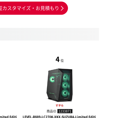
証カスタマイズ・お見積もり
4
位
商品ID
1233871
ited Editi
LEVEL-R889-LC270K-XKX-SUZURA-Limited Editi
LEVEL-R78