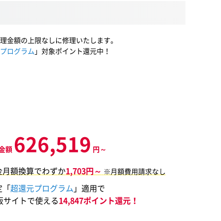
理金額の上限なしに修理いたします。
プログラム
」対象ポイント還元中！
626,519
金額
円～
金月額換算でわずか
1,703円～
※月額費用請求なし
定「
超還元プログラム
」適用で
販サイトで使える
14,847ポイント還元！