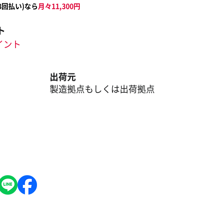
8
回払い)なら
月々
11,300
円
ト
ポイント
出荷元
製造拠点もしくは出荷拠点