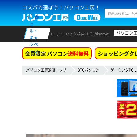
コスパで選ぼう！パソコン工房！
セー
ル・
パソコン
ユニットコムがお勧めする Windows.
キャ
ンペ
ーン
会員限定 パソコン
送料無料
ショッピングク
パソコン工房通販トップ
BTOパソコン
ゲーミングPC L