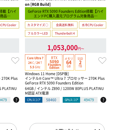
on [RGB Build]
tion搭載【ハイ
GeForce RTX 5090 Founders Edition搭載【ハイ
【電源ユ
象商品…
エンドPC購入還元プログラム対象商品…
CPU Cooler
カスタマイズ○
会員送料無料
水冷CPU Cooler
カスタマイ
フルカラーLED
Thunderbolt 4
フルカラーL
1,053,000
円〜
RTX
Core Ultra 7
Core Ultra 
メモリ
SSD
5090
64
2
24
C /
24
T
10
C /
10
T
Founders
GB
TB
5.5
GHz
4.9
GHz
Edition
Windows 11 Home [DSP版]
Windows 1
70K Plus
インテル® Core™ Ultra 7 プロセッサー 270K Plus
インテル® C
GeForce RTX 5090 Founders Edition
GeForce R
S PLATINU
64GB / インテル Z890 / 1200W 80PLUS PLATINU
16GB / イ
M認証 ATX電源
証 ATX電源
?
?
9479
58460
49479
CPUスコア
GPUスコア
CPUスコア