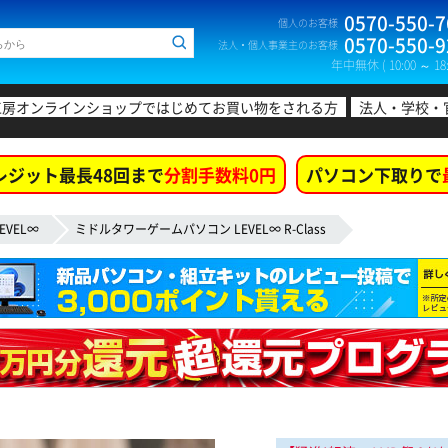
0570-550-7
個人のお客様
0570-550-9
法人・個人事業主のお客様
年中無休 ( 10:00 ～ 18:
工房オンラインショップではじめてお買い物をされる方
法人・学校・
レジット最長48回まで
分割手数料0円
パソコン下取りで
EVEL∞
ミドルタワーゲームパソコン LEVEL∞ R-Class