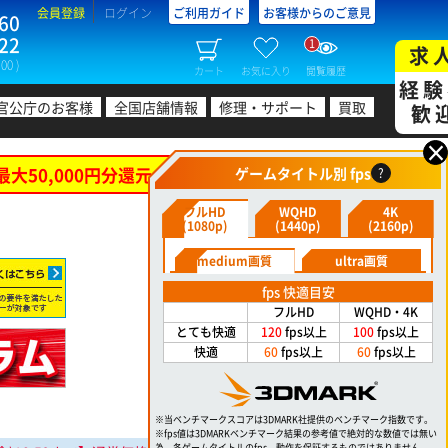
会員登録
ログイン
ご利用ガイド
お客様からのご意見
60
22
1
求
00 )
カート
お気に入り
閲覧履歴
経験
官公庁のお客様
全国店舗情報
修理・サポート
買取
歓
×
最大50,000円分還元！
ゲームタイトル別 fps
?
フルHD
WQHD
4K
(1080p)
(1440p)
(2160p)
medium画質
ultra画質
fps 快適目安
フルHD
WQHD・4K
とても快適
120
fps以上
100
fps以上
快適
60
fps以上
60
fps以上
※当ベンチマークスコアは3DMARK社提供のベンチマーク指数です。
※fps値は3DMARKベンチマーク結果の参考値で絶対的な数値では無い
為、各ゲームタイトルのfps、動作を保証するものではありません。