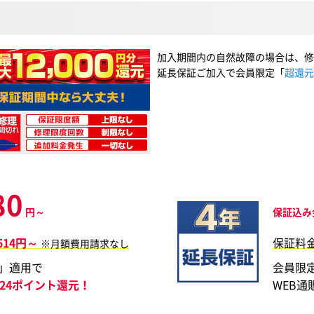
加入期間内の自然故障の場合は、修
延長保証ご加入で会員限定「
超還元
80
円～
保証込み
,514円～
保証料
※月額費用請求なし
」適用で
会員限
,724ポイント還元！
WEB通