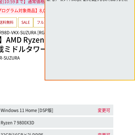
(金)10:59まで
】通常価格より20,000円引き!
ログラム対象商品】8,000円分相当還元
送料無料
SALE
フルカラーLED
水冷CPU Cooler
R98D-VKX-SUZURA [RGB Build]
D Ryzen 7 9800X3DとGeFor
80搭載ミドルタワーゲーミングPC
XR-SUZURA
Windows 11 Home [DSP版]
変更可
Ryzen 7 9800X3D
32GB(16GB×2) DDR5
変更可