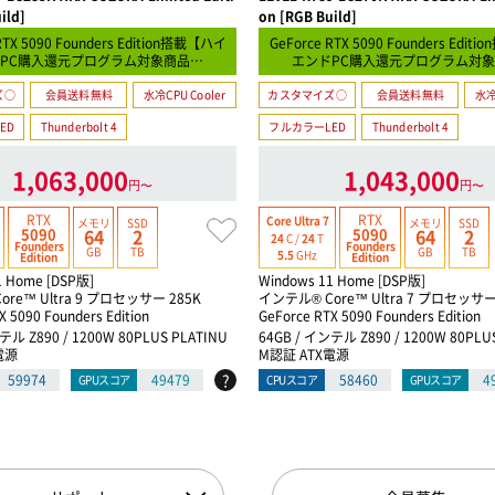
ild]
on [RGB Build]
RTX 5090 Founders Edition搭載【ハイ
GeForce RTX 5090 Founders Edi
PC購入還元プログラム対象商品…
エンドPC購入還元プログラム対
ズ○
会員送料無料
水冷CPU Cooler
カスタマイズ○
会員送料無料
水冷
ED
Thunderbolt 4
フルカラーLED
Thunderbolt 4
1,063,000
1,043,000
円〜
円〜
RTX
RTX
Core Ultra 7
メモリ
SSD
メモリ
SSD
5090
5090
64
2
64
2
24
C /
24
T
Founders
Founders
GB
TB
GB
TB
5.5
GHz
Edition
Edition
1 Home [DSP版]
Windows 11 Home [DSP版]
re™ Ultra 9 プロセッサー 285K
インテル® Core™ Ultra 7 プロセッサー 2
X 5090 Founders Edition
GeForce RTX 5090 Founders Edition
テル Z890 / 1200W 80PLUS PLATINU
64GB / インテル Z890 / 1200W 80PLU
電源
M認証 ATX電源
?
59974
49479
58460
4
GPUスコア
CPUスコア
GPUスコア