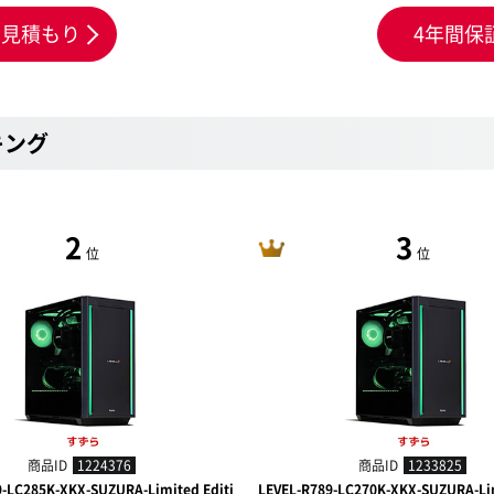
お見積もり
4年間保
キング
2
3
位
位
商品ID
1224376
商品ID
1233825
9-LC285K-XKX-SUZURA-Limited Editi
LEVEL-R789-LC270K-XKX-SUZURA-Lim