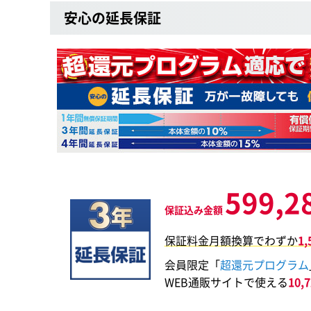
安心の延長保証
599,2
保証込み金額
保証料金月額換算でわずか
1
会員限定「
超還元プログラム
WEB通販サイトで使える
10