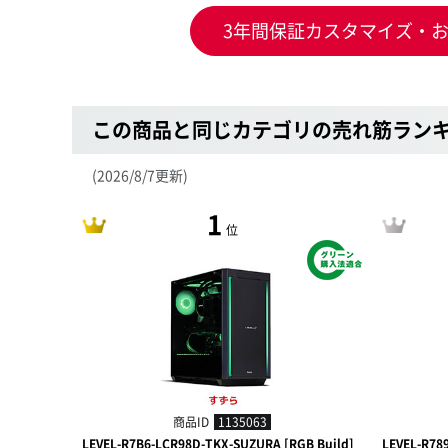
3年間保証カスタマイズ・
この商品と同じカテゴリの売れ筋ラン
(2026/8/7更新)
1
位
商品ID
1135063
LEVEL-R7B6-LCR98D-TKX-SUZURA [RGB Build]
LEVEL-R78