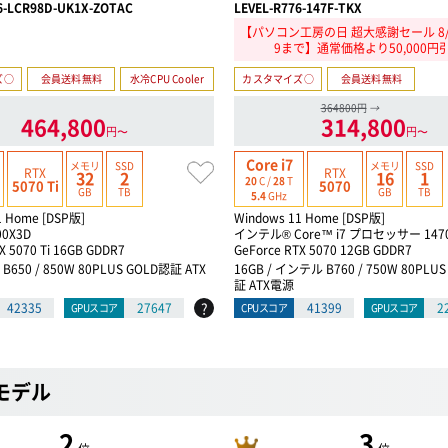
6-LCR98D-UK1X-ZOTAC
LEVEL-R776-147F-TKX
【パソコン工房の日 超大感謝セール 8/21
9まで】通常価格より50,000円
ズ○
会員送料無料
水冷CPU Cooler
カスタマイズ○
会員送料無料
364800円
→
464,800
314,800
円〜
円〜
Core i7
メモリ
SSD
メモリ
SSD
RTX
RTX
32
2
16
1
20
C /
28
T
5070 Ti
5070
GB
TB
GB
TB
5.4
GHz
1 Home [DSP版]
Windows 11 Home [DSP版]
00X3D
インテル® Core™ i7 プロセッサー 147
X 5070 Ti 16GB GDDR7
GeForce RTX 5070 12GB GDDR7
D B650 / 850W 80PLUS GOLD認証 ATX
16GB / インテル B760 / 750W 80PLU
証 ATX電源
?
42335
27647
41399
2
GPUスコア
CPUスコア
GPUスコア
Dモデル
2
3