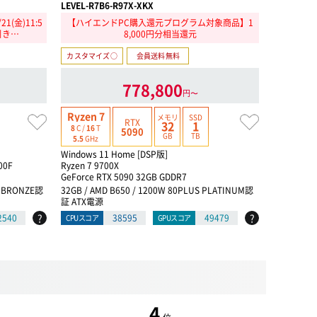
LEVEL-R7B6-R97X-XKX
LEVEL-R78
(金)11:5
【ハイエンドPC購入還元プログラム対象商品】1
GeForce
引き…
8,000円分相当還元
エン
カスタマイズ○
会員送料無料
カスタマイ
778,800
円〜
Ryzen 7
Ryzen 7
メモリ
SSD
RTX
32
1
8
C /
16
T
8
C /
16
T
5090
GB
TB
5.5
GHz
5.6
GHz
Windows 11 Home [DSP版]
Windows 1
00F
Ryzen 7 9700X
Ryzen 7 9
GeForce RTX 5090 32GB GDDR7
GeForce RT
S BRONZE認
32GB / AMD B650 / 1200W 80PLUS PLATINUM認
64GB / AM
証 ATX電源
証 ATX電源
?
?
2540
38595
49479
CPUスコア
GPUスコア
CPUスコア
4