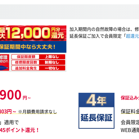
加入期間内の自然故障の場合は、修
延長保証ご加入で会員限定「
超還元
,900
円～
保証込み
,803円～
保証料
※月額費用請求なし
」適用で
会員限
,045ポイント還元！
WEB通