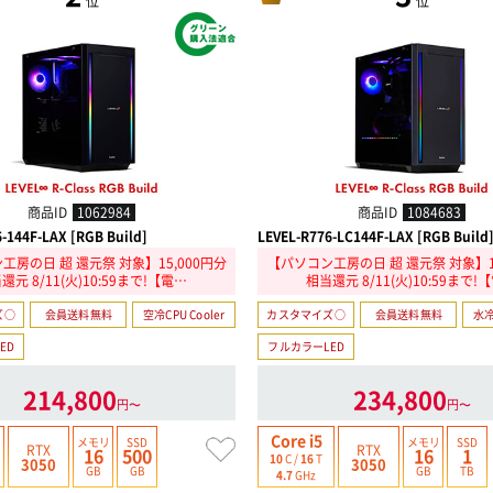
位
位
商品ID
1062984
商品ID
1084683
-144F-LAX [RGB Build]
LEVEL-R776-LC144F-LAX [RGB Build
工房の日 超 還元祭 対象】15,000円分
【パソコン工房の日 超 還元祭 対象】15
還元 8/11(火)10:59まで!【電…
相当還元 8/11(火)10:59まで!
ズ○
会員送料無料
空冷CPU Cooler
カスタマイズ○
会員送料無料
水冷
ED
フルカラーLED
214,800
234,800
円〜
円〜
Core i5
メモリ
SSD
メモリ
SSD
RTX
RTX
16
500
16
1
10
C /
16
T
3050
3050
GB
GB
GB
TB
4.7
GHz