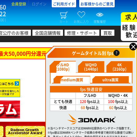
会員登録
ログイン
ご利用ガイド
お客様からのご意見
60
22
求
00 )
カート
お気に入り
閲覧履歴
経験
官公庁のお客様
全国店舗情報
修理・サポート
買取
歓
×
最大50,000円分還元！
ゲームタイトル別 fps
?
フルHD
WQHD
4K
(1080p)
(1440p)
(2160p)
medium画質
ultra画質
fps 快適目安
フルHD
WQHD・4K
とても快適
120
fps以上
100
fps以上
快適
60
fps以上
60
fps以上
※当ベンチマークスコアは3DMARK社提供のベンチマーク指数です。
※fps値は3DMARKベンチマーク結果の参考値で絶対的な数値では無い
為、各ゲームタイトルのfps、動作を保証するものではありません。