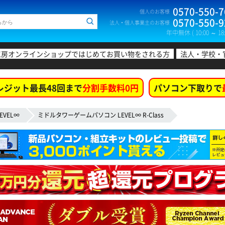
0570-550-7
個人のお客様
0570-550-9
法人・個人事業主のお客様
年中無休 ( 10:00 ～ 18:
工房オンラインショップではじめてお買い物をされる方
法人・学校・
レジット最長48回まで
分割手数料0円
パソコン下取りで
EVEL∞
ミドルタワーゲームパソコン LEVEL∞ R-Class