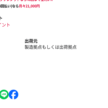
8
回払い)なら
月々
21,000
円
ト
ポイント
出荷元
製造拠点もしくは出荷拠点