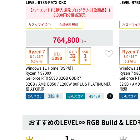
LEVEL-R785-R97X-XKX
LEVEL-R7B
【ハイエンドPC購入還元プログラム対象商品】1
8,000円分相当還元
カスタマイズ○
会員送料無料
カスタマイ
764,800
円〜
Ryzen 7
Ryzen 7
メモリ
SSD
RTX
32
1
8
C /
16
T
8
C /
16
T
5090
GB
TB
5.5
GHz
5.2
GHz
Windows 11 Home [DSP版]
Windows 1
Ryzen 7 9700X
Ryzen 7 98
GeForce RTX 5090 32GB GDDR7
GeForce RT
32GB / AMD B850 / 1200W 80PLUS PLATINUM認
32GB / AM
証 ATX電源
電源
?
測定中
49479
CPUスコア
GPUスコア
CPUスコア
おすすめのLEVEL∞ RGB Build & LE
1