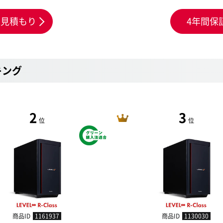
お見積もり
4年間保
キング
2
3
位
位
商品ID
1161937
商品ID
1130030