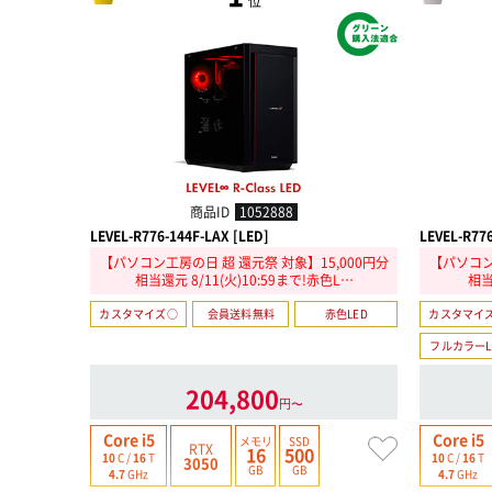
位
商品ID
1052888
LEVEL-R776-144F-LAX [LED]
LEVEL-R776
【パソコン工房の日 超 還元祭 対象】15,000円分
【パソコン
相当還元 8/11(火)10:59まで!赤色L…
相当
カスタマイズ○
会員送料無料
赤色LED
カスタマイ
フルカラーL
204,800
円〜
Core i5
Core i5
メモリ
SSD
RTX
16
500
10
C /
16
T
10
C /
16
T
3050
GB
GB
4.7
GHz
4.7
GHz