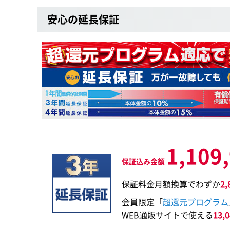
安心の延長保証
1,109
保証込み金額
保証料金月額換算でわずか
2
会員限定「
超還元プログラム
WEB通販サイトで使える
13