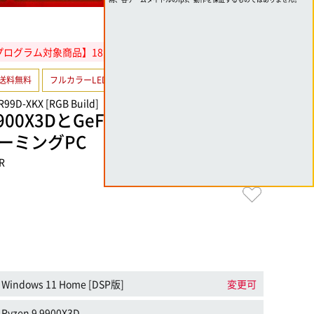
ログラム対象商品】18,000円分相当還元
送料無料
フルカラーLED
水冷CPU Cooler
R99D-XKX [RGB Build]
9900X3DとGeForce RTX 5090搭載
ーミングPC
R
Windows 11 Home [DSP版]
変更可
Ryzen 9 9900X3D