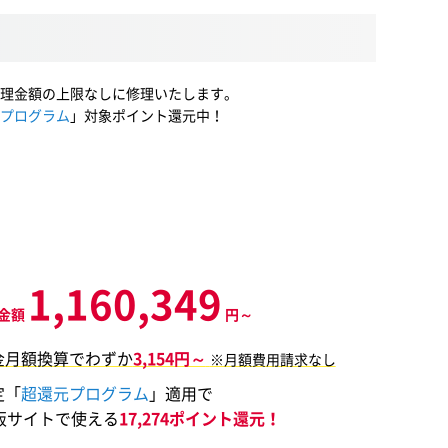
理金額の上限なしに修理いたします。
プログラム
」対象ポイント還元中！
1,160,349
金額
円～
金月額換算でわずか
3,154円～
※月額費用請求なし
定「
超還元プログラム
」適用で
販サイトで使える
17,274ポイント還元！