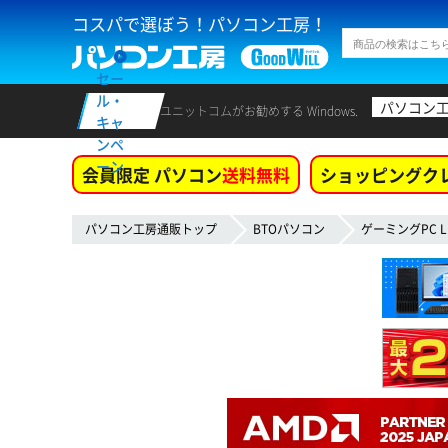
コスパで選ぼう！パソコン工房！
セー
ル・
パソコン
ユニットコムがお勧めする Windows.
キャ
ンペ
ーン
会員限定 パソコン
送料無料
ショッピングク
パソコン工房通販トップ
BTOパソコン
ゲーミングPC L