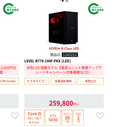
位
商品ID
1165212
]
LEVEL-R776-144F-PKX [LED]
LEVEL-R78
,000円分
赤色LED 搭載モデル【電源ユニット無償アップグ
赤色LE
【電…
レードキャンペーン対象機種!8/25(…
レー
CPU Cooler
カスタマイズ○
会員送料無料
赤色LED
カスタマイ
259,800
円〜
Core i5
Core Ultra 
メモリ
SSD
RTX
16
1
10
C /
10
T
10
C /
16
T
5050
GB
TB
4.9
GHz
4.7
GHz