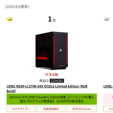
(2026/8/8更新)
1
位
商品ID
1224261
LEVEL-RG89-LC270K-XKX-DOZLE-Limited Edition [RGB
LEVEL
Build]
GeForce RTX 5090 Founders Edition搭載【ハイエンドPC購入
還元プログラム対象商品】18,000円分相当還元
カスタマイズ○
会員送料無料
水冷CPU Cooler
カ