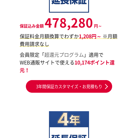
478,280
保証込み金額
円～
保証料金月額換算でわずか
1,208円～
※月額
費用請求なし
会員限定「
超還元プログラム
」適用で
WEB通販サイトで使える
10,174ポイント還
元！
3年間保証カスタマイズ・お見積もり