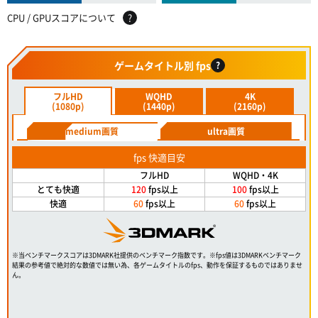
CPU / GPUスコアについて
?
ゲームタイトル別 fps
?
フルHD
WQHD
4K
(1080p)
(1440p)
(2160p)
medium画質
ultra画質
fps 快適目安
フルHD
WQHD・4K
とても快適
120
fps以上
100
fps以上
快適
60
fps以上
60
fps以上
※当ベンチマークスコアは3DMARK社提供のベンチマーク指数です。※fps値は3DMARKベンチマーク
結果の参考値で絶対的な数値では無い為、各ゲームタイトルのfps、動作を保証するものではありませ
ん。