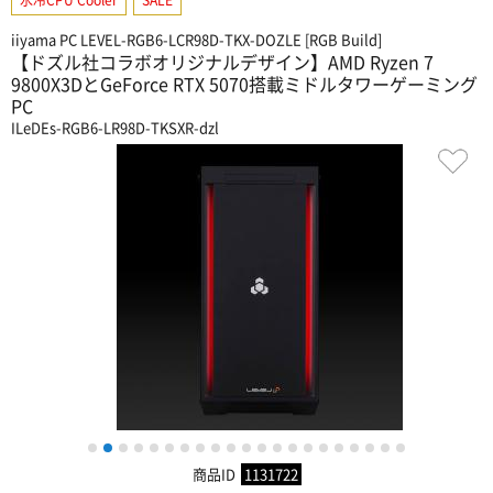
iiyama PC LEVEL-RGB6-LCR98D-TKX-DOZLE [RGB Build]
【ドズル社コラボオリジナルデザイン】AMD Ryzen 7
9800X3DとGeForce RTX 5070搭載ミドルタワーゲーミング
PC
ILeDEs-RGB6-LR98D-TKSXR-dzl
1
2
3
4
5
6
7
8
9
10
11
12
13
14
15
16
17
18
19
20
21
商品ID
1131722