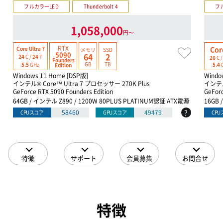
フルカラーLED
Thunderbolt 4
フ
1,058,000
円〜
RTX
Cor
Core Ultra 7
メモリ
SSD
5090
64
2
24
C /
24
T
20
C 
Founders
GB
TB
5.5
GHz
5.4
Edition
Windows 11 Home [DSP版]
Windo
インテル® Core™ Ultra 7 プロセッサー 270K Plus
インテル
GeForce RTX 5090 Founders Edition
GeFor
64GB / インテル Z890 / 1200W 80PLUS PLATINUM認証 ATX電源
16GB 
?
58460
49479
CPUスコア
GPUスコア
CP
特徴
サポート
会員募集
お問合せ
特徴