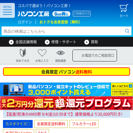
コスパで選ぼう！パソコン工房！
MENU
ご利用ガイド
カート
ログイン
おトクな会員登録（無料）
全国店舗情報
修理・サポート
買取
お電話でのご相談窓口
初めての方
お気に入り
閲覧履歴
会員限定 パソコン
送料無料
【猛進!怒涛のAMD祭
9/4(金)10:59まで
】通常価格より20,000円引き!
カスタマイズ○
会員限定送料無料
フルカラーLED
水冷CPU Cooler
SALE