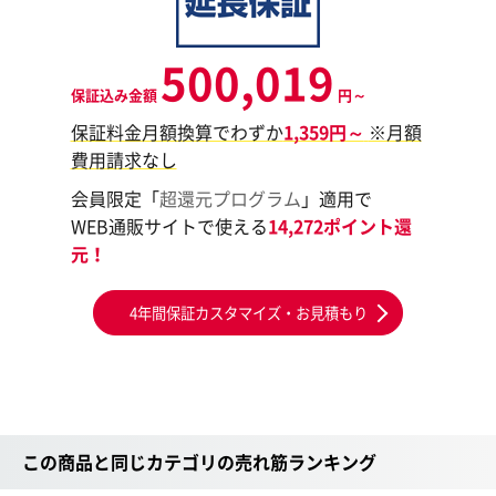
500,019
保証込み金額
円～
保証料金月額換算でわずか
1,359円～
※月額
費用請求なし
会員限定「
超還元プログラム
」適用で
WEB通販サイトで使える
14,272ポイント還
元！
4年間保証カスタマイズ・お見積もり
この商品と同じカテゴリの売れ筋ランキング