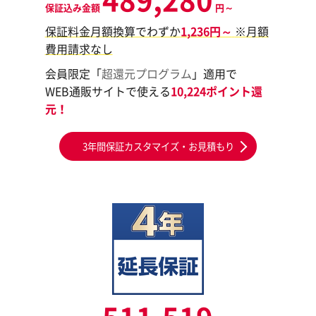
保証込み金額
円～
保証料金月額換算でわずか
1,236円～
※月額
費用請求なし
会員限定「
超還元プログラム
」適用で
WEB通販サイトで使える
10,224ポイント還
元！
3年間保証カスタマイズ・お見積もり