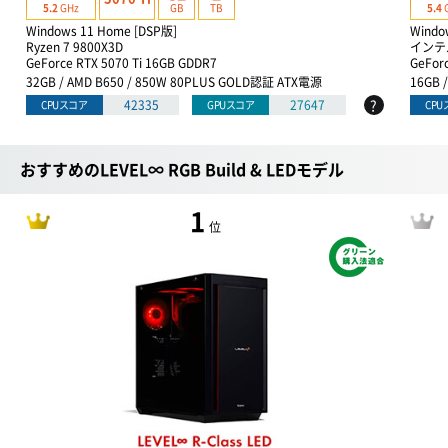
GB
TB
5.2
GHz
5.4
Windows 11 Home [DSP版]
Windo
Ryzen 7 9800X3D
インテル
GeForce RTX 5070 Ti 16GB GDDR7
GeFor
32GB / AMD B650 / 850W 80PLUS GOLD認証 ATX電源
16GB 
?
42335
27647
CPUスコア
GPUスコア
CP
おすすめのLEVEL∞ RGB Build & LEDモデル
1
位