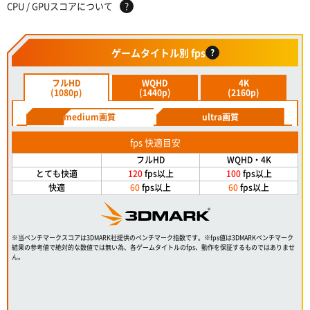
CPU / GPUスコアについて
?
ゲームタイトル別 fps
?
フルHD
WQHD
4K
(1080p)
(1440p)
(2160p)
medium画質
ultra画質
fps 快適目安
フルHD
WQHD・4K
とても快適
120
fps以上
100
fps以上
快適
60
fps以上
60
fps以上
※当ベンチマークスコアは3DMARK社提供のベンチマーク指数です。※fps値は3DMARKベンチマーク
結果の参考値で絶対的な数値では無い為、各ゲームタイトルのfps、動作を保証するものではありませ
ん。