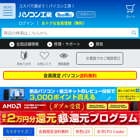
コスパで選ぼう！パソコン工房！
MENU
ご利用ガイド
カート
ログイン
おトクな会員登録（無料）
全国店舗情報
修理・サポート
買取
お電話でのご相談窓口
初めての方
お気に入り
閲覧履歴
会員限定 パソコン
送料無料
カスタマイズ○
会員限定送料無料
赤色LED
水冷CPU Cooler