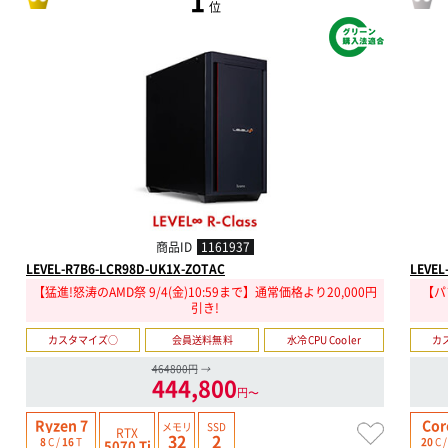
1
位
商品ID
1161937
LEVEL-R7B6-LCR98D-UK1X-ZOTAC
LEVEL
【猛進!怒涛のAMD祭 9/4(金)10:59まで】通常価格より20,000円
【パ
引き!
カスタマイズ○
会員送料無料
水冷CPU Cooler
カ
464800円
→
444,800
円〜
Ryzen 7
Cor
メモリ
SSD
RTX
32
2
8
C /
16
T
20
C 
5070 Ti