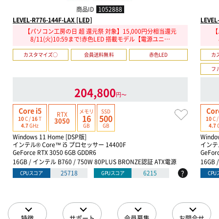
商品ID
1052888
LEVEL-R776-144F-LAX [LED]
LEVEL
【パソコン工房の日 超 還元祭 対象】15,000円分相当還元
【
8/11(火)10:59まで!赤色LED 搭載モデル【電源ユニ…
カスタマイズ○
会員送料無料
赤色LED
カ
フ
204,800
円〜
Core i5
Cor
メモリ
SSD
RTX
16
500
10
C /
16
T
10
C 
3050
GB
GB
4.7
GHz
4.7
Windows 11 Home [DSP版]
Windo
インテル® Core™ i5 プロセッサー 14400F
インテル
GeForce RTX 3050 6GB GDDR6
GeFor
16GB / インテル B760 / 750W 80PLUS BRONZE認証 ATX電源
16GB 
?
25718
6215
CPUスコア
GPUスコア
CP
特徴
サポート
会員募集
お問合せ