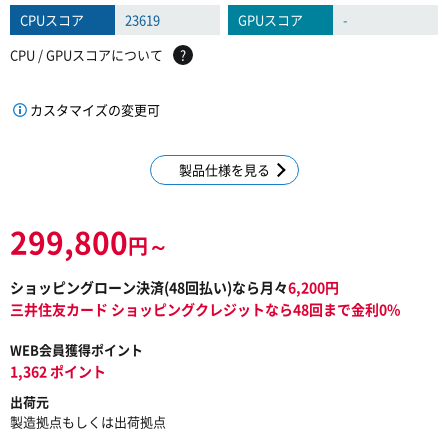
CPUスコア
23619
GPUスコア
-
CPU / GPUスコアについて
?
カスタマイズの変更可
製品仕様を見る
299,800
円～
ショッピングローン決済(
48
回払い)なら月々
6,200
円
三井住友カード ショッピングクレジットなら48回まで金利0%
WEB会員獲得ポイント
1,362 ポイント
出荷元
製造拠点もしくは出荷拠点