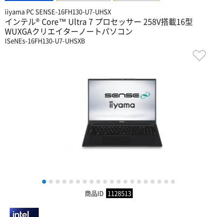
iiyama PC SENSE-16FH130-U7-UHSX
インテル® Core™ Ultra 7 プロセッサー 258V搭載16型
WUXGAクリエイターノートパソコン
ISeNEs-16FH130-U7-UHSXB
1
2
3
4
5
6
7
8
9
10
11
12
13
14
15
16
17
18
19
20
商品ID
1128513