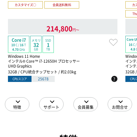
カスタマイズ○
会員送料無料
カ
Th
214,800
円〜
Core i7
Core Ul
メモリ
SSD
32
1
16
C 
10
C /
16
T
GB
TB
4.8
4.70
GHz
Windows 11 Home
Windo
インテル® Core™ i7-12650H プロセッサー
インテル
UHD Graphics
インテル 
32GB / CPU統合チップセット / 約2.03kg
32GB
?
25678
CPUスコア
CP
特徴
サポート
会員募集
お問合せ