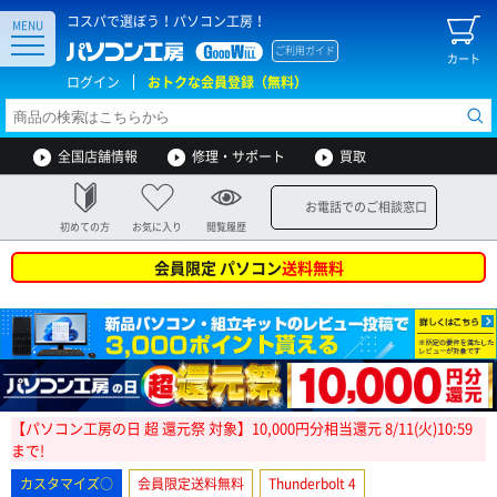
コスパで選ぼう！パソコン工房！
MENU
ご利用ガイド
カート
ログイン
おトクな会員登録（無料）
全国店舗情報
修理・サポート
買取
お電話でのご相談窓口
初めての方
お気に入り
閲覧履歴
会員限定 パソコン
送料無料
【パソコン工房の日 超 還元祭 対象】10,000円分相当還元 8/11(火)10:59
まで!
カスタマイズ○
会員限定送料無料
Thunderbolt 4