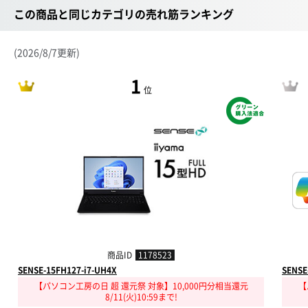
この商品と同じカテゴリの売れ筋ランキング
(2026/8/7更新)
1
位
商品ID
1178523
SENSE-15FH127-i7-UH4X
SENSE
【パソコン工房の日 超 還元祭 対象】10,000円分相当還元
【
8/11(火)10:59まで!