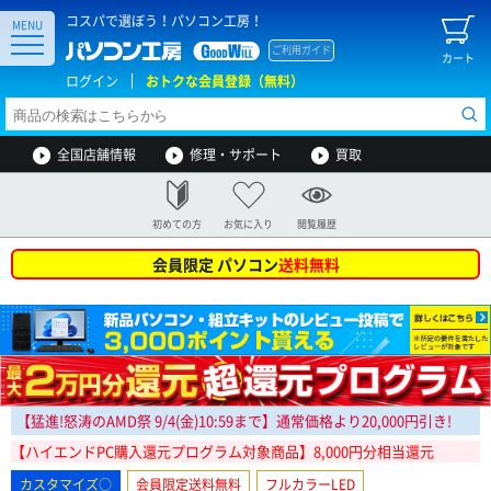
コスパで選ぼう！パソコン工房！
MENU
ご利用ガイド
カート
ログイン
おトクな会員登録（無料）
全国店舗情報
修理・サポート
買取
初めての方
お気に入り
閲覧履歴
会員限定 パソコン
送料無料
【猛進!怒涛のAMD祭
9/4(金)10:59まで
】通常価格より20,000円引き!
【ハイエンドPC購入還元プログラム対象商品】8,000円分相当還元
カスタマイズ○
会員限定送料無料
フルカラーLED