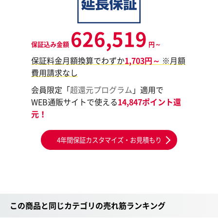
626,519
保証込み金額
円～
保証料金月額換算でわずか
1,703円～
※月額
費用請求なし
会員限定「
超還元プログラム
」適用で
WEB通販サイトで使える
14,847ポイント還
元！
4年間保証カスタマイズ・お見積もり
この商品と同じカテゴリの売れ筋ランキング