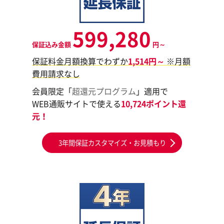
599,280
保証込み金額
円～
保証料金月額換算でわずか
1,514円～
※月額
費用請求なし
会員限定「
超還元プログラム
」適用で
WEB通販サイトで使える
10,724ポイント還
元！
3年間保証カスタマイズ・お見積もり