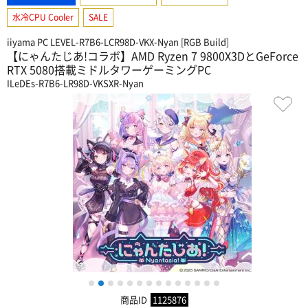
水冷CPU Cooler
SALE
iiyama PC LEVEL-R7B6-LCR98D-VKX-Nyan [RGB Build]
【にゃんたじあ!コラボ】AMD Ryzen 7 9800X3DとGeForce
RTX 5080搭載ミドルタワーゲーミングPC
ILeDEs-R7B6-LR98D-VKSXR-Nyan
1
2
3
4
5
6
7
8
9
10
11
12
13
14
商品ID
1125876