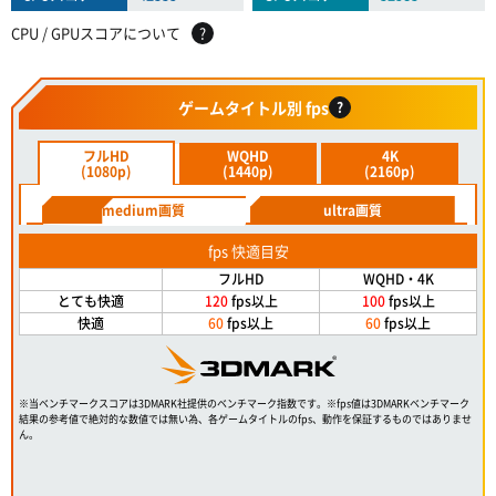
CPU / GPUスコアについて
?
ゲームタイトル別 fps
?
フルHD
WQHD
4K
(1080p)
(1440p)
(2160p)
medium画質
ultra画質
fps 快適目安
フルHD
WQHD・4K
とても快適
120
fps以上
100
fps以上
快適
60
fps以上
60
fps以上
※当ベンチマークスコアは3DMARK社提供のベンチマーク指数です。※fps値は3DMARKベンチマーク
結果の参考値で絶対的な数値では無い為、各ゲームタイトルのfps、動作を保証するものではありませ
ん。