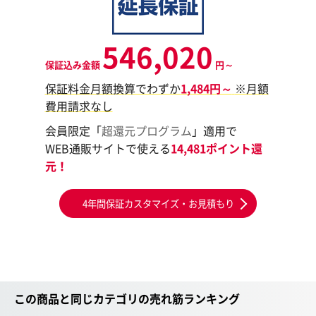
546,020
保証込み金額
円～
保証料金月額換算でわずか
1,484円～
※月額
費用請求なし
会員限定「
超還元プログラム
」適用で
WEB通販サイトで使える
14,481ポイント還
元！
4年間保証カスタマイズ・お見積もり
この商品と同じカテゴリの売れ筋ランキング