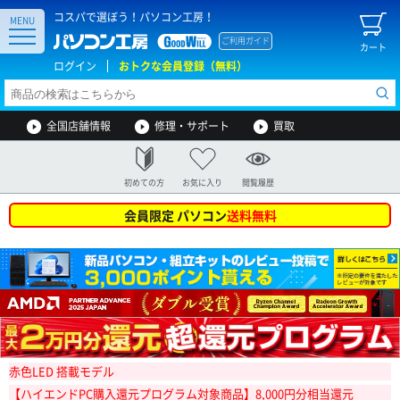
コスパで選ぼう！パソコン工房！
MENU
ご利用ガイド
カート
ログイン
おトクな会員登録（無料）
全国店舗情報
修理・サポート
買取
初めての方
お気に入り
閲覧履歴
会員限定 パソコン
送料無料
赤色LED 搭載モデル
【ハイエンドPC購入還元プログラム対象商品】8,000円分相当還元