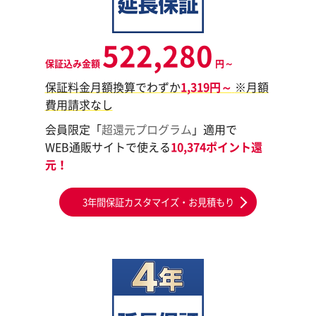
522,280
保証込み金額
円～
保証料金月額換算でわずか
1,319円～
※月額
費用請求なし
会員限定「
超還元プログラム
」適用で
WEB通販サイトで使える
10,374ポイント還
元！
3年間保証カスタマイズ・お見積もり