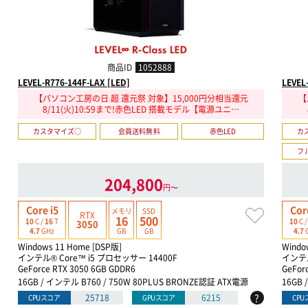
商品ID
1052888
LEVEL-R776-144F-LAX [LED]
LEVEL
【パソコン工房の日 超 還元祭 対象】15,000円分相当還元
【
8/11(火)10:59まで!赤色LED 搭載モデル【電源ユニ…
カスタマイズ○
会員送料無料
赤色LED
カ
フ
204,800
円〜
Core i5
Cor
メモリ
SSD
RTX
16
500
10
C /
16
T
10
C 
3050
GB
GB
4.7
GHz
4.7
Windows 11 Home [DSP版]
Windo
インテル® Core™ i5 プロセッサー 14400F
インテル
GeForce RTX 3050 6GB GDDR6
GeFor
16GB / インテル B760 / 750W 80PLUS BRONZE認証 ATX電源
16GB 
?
25718
6215
CPUスコア
GPUスコア
CP