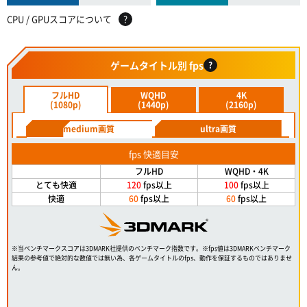
CPU / GPUスコアについて
?
ゲームタイトル別 fps
?
フルHD
WQHD
4K
(1080p)
(1440p)
(2160p)
medium画質
ultra画質
fps 快適目安
フルHD
WQHD・4K
とても快適
120
fps以上
100
fps以上
快適
60
fps以上
60
fps以上
※当ベンチマークスコアは3DMARK社提供のベンチマーク指数です。※fps値は3DMARKベンチマーク
結果の参考値で絶対的な数値では無い為、各ゲームタイトルのfps、動作を保証するものではありませ
ん。