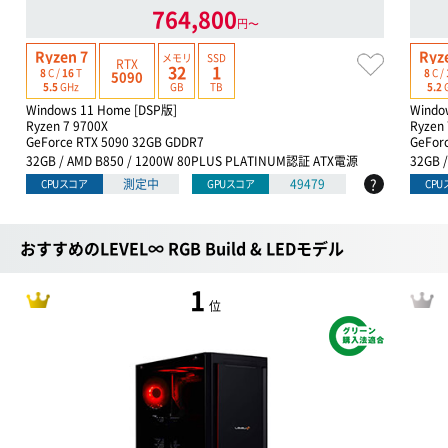
764,800
円〜
Ryzen 7
Ryz
メモリ
SSD
RTX
32
1
8
C /
16
T
8
C /
5090
GB
TB
5.5
GHz
5.2
Windows 11 Home [DSP版]
Windo
Ryzen 7 9700X
Ryzen
GeForce RTX 5090 32GB GDDR7
GeFor
32GB / AMD B850 / 1200W 80PLUS PLATINUM認証 ATX電源
32GB 
?
測定中
49479
CPUスコア
GPUスコア
CP
おすすめのLEVEL∞ RGB Build & LEDモデル
1
位