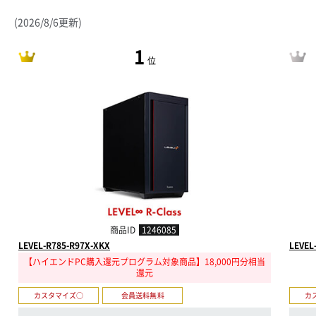
(2026/8/6更新)
1
位
商品ID
1246085
LEVEL-R785-R97X-XKX
LEVEL
【ハイエンドPC購入還元プログラム対象商品】18,000円分相当
還元
カスタマイズ○
会員送料無料
カ