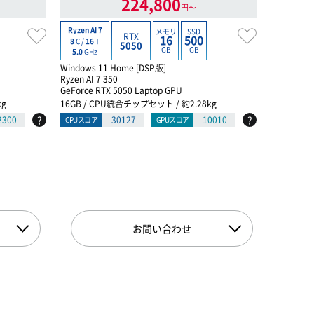
224,800
円〜
長期延長保
Ryzen AI 7
メモリ
SSD
RTX
16
500
8
C /
16
T
保証料金月
5050
GB
GB
5.0
GHz
Core i7
Windows 11 Home [DSP版]
16
C /
24
T
Ryzen AI 7 350
5.2
GHz
GeForce RTX 5050 Laptop GPU
Windows 
kg
16GB / CPU統合チップセット / 約2.28kg
インテル® C
?
?
2300
30127
10010
CPUスコア
GPUスコア
GeForce R
16GB / イ
CPUスコア
お問い合わせ