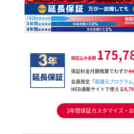
175,7
保証込み金額
保証料金月額換算でわずか
4
会員限定「
超還元プログラム
WEB通販サイトで使える
8,
3年間保証カスタマイズ・