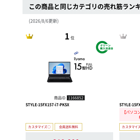
この商品と同じカテゴリの売れ筋ラン
(2026/8/6更新)
1
位
商品ID
1166852
STYLE-15FX157-i7-PKSX
STYLE-15F
【パソコン
カスタマイズ○
会員送料無料
カスタマイ