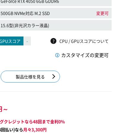
GeForce RTX 4050 6GB GDDR6
500GB NVMe対応 M.2 SSD
変更可
15.6型(非光沢カラー液晶)
GPUスコア
-
?
CPU / GPUスコアについて
カスタマイズの変更可
製品仕様を見る
円～
グクレジットなら48回まで金利0%
8
回払い)なら
月々
3,300
円