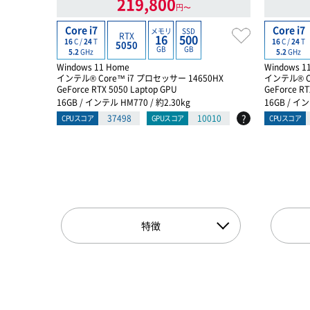
219,800
円〜
Core i7
Core i7
メモリ
SSD
RTX
16
500
16
C /
24
T
16
C /
24
T
5050
GB
GB
5.2
GHz
5.2
GHz
Windows 11 Home
Windows 1
インテル® Core™ i7 プロセッサー 14650HX
インテル® C
GeForce RTX 5050 Laptop GPU
GeForce RT
16GB / インテル HM770 / 約2.30kg
16GB / イン
?
37498
10010
CPUスコア
GPUスコア
CPUスコア
特徴