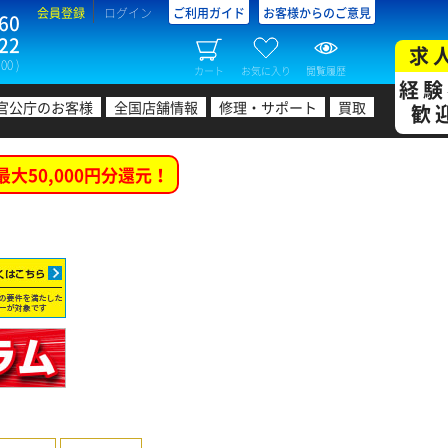
会員登録
ログイン
ご利用ガイド
お客様からのご意見
60
22
求
00 )
カート
お気に入り
閲覧履歴
経験
官公庁のお客様
全国店舗情報
修理・サポート
買取
歓
最大50,000円分還元！