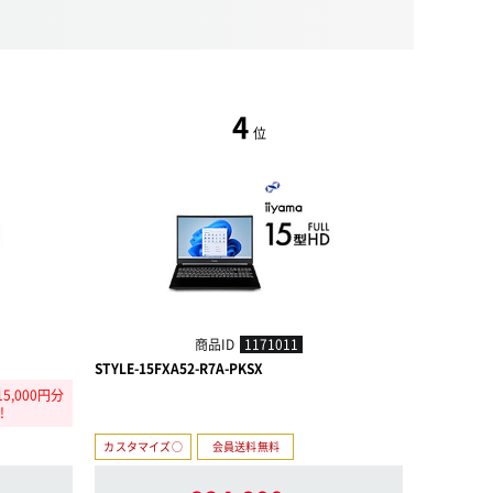
4
位
商品ID
1171011
STYLE-15FXA52-R7A-PKSX
STYLE-15F
,000円分
【パソコン
!
相当
カスタマイズ○
会員送料無料
カスタマイ