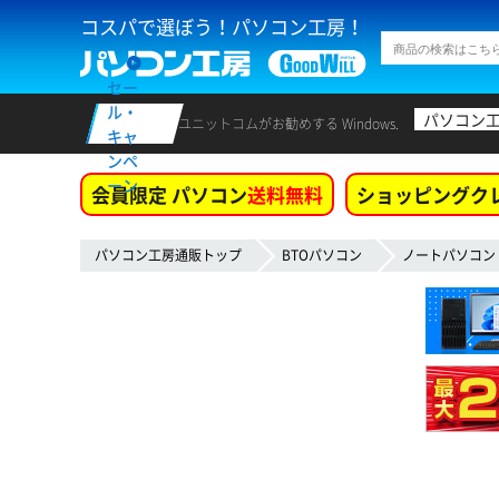
コスパで選ぼう！パソコン工房！
セー
ル・
パソコン
ユニットコムがお勧めする Windows.
キャ
ンペ
ーン
会員限定 パソコン
送料無料
ショッピングク
パソコン工房通販トップ
BTOパソコン
ノートパソコン