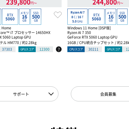
239,800
244,800
円〜
円〜
Ryzen AI 7
メモリ
SSD
メモリ
SSD
RTX
RTX
16
500
16
500
8
C /
16
T
5060
5060
GB
GB
GB
GB
5.0
GHz
1 Home
Windows 11 Home [DSP版]
ore™ i7 プロセッサー 14650HX
Ryzen AI 7 350
X 5060 Laptop GPU
GeForce RTX 5060 Laptop GPU
テル HM770 / 約2.28kg
16GB / CPU統合チップセット / 約2.28
?
37303
12300
30211
1
GPUスコア
CPUスコア
GPUスコア
サポート
会員募集