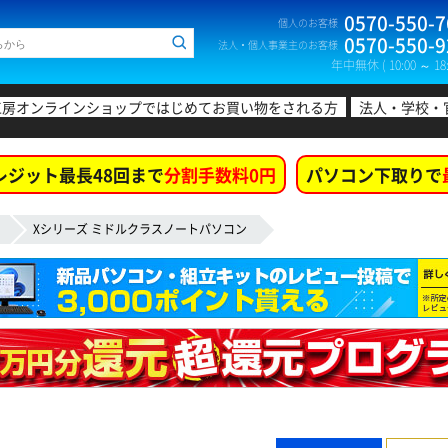
0570-550-7
個人のお客様
0570-550-9
法人・個人事業主のお客様
年中無休 ( 10:00 ～ 18:
工房オンラインショップではじめてお買い物をされる方
法人・学校・
レジット最長48回まで
分割手数料0円
パソコン下取りで
Xシリーズ ミドルクラスノートパソコン