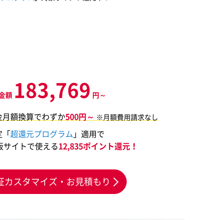
183,769
金額
円～
金月額換算でわずか
500円～
※月額費用請求なし
定「
超還元プログラム
」適用で
販サイトで使える
12,835ポイント還元！
証カスタマイズ・お見積もり