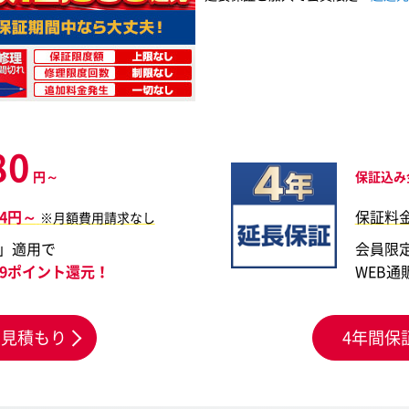
80
円～
保証込み
44円～
保証料
※月額費用請求なし
」適用で
会員限
799ポイント還元！
WEB通
お見積もり
4年間保