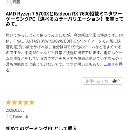
斉藤
AMD Ryzen 7 5700XとRadeon RX 7600搭載ミニタワー
ゲーミングPC【選べるカラーバリエーション】を買って
みて。
届いてからしばらく使ってみましたが、今の所は非常に快適です。(大
体、FINAL FANTASY XVWINDOWS EDITIONベンチマークで非常に快
適判定)良い点を挙げれば、自分はAPEXや他のゲームなどをよくやる
のですが、平均180fpsなどと非常に快適に出来ています。他にもゲー
ム制作などをしているのですがそちらでも快適に動いていてなんの不
満も性能面では感じていないです。ですが悪い点もあり、
...続きを見
る
参考になった
0
2026.01.05
Taiyou-k
初めてのゲーミングPCとして購入