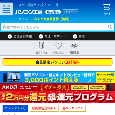
コスパで選ぼう！パソコン工房！
MENU
ご利用ガイド
カート
ログイン
おトクな会員登録（無料）
全国店舗情報
修理・サポート
買取
初めての方
お気に入り
閲覧履歴
会員限定 パソコン
送料無料
カスタマイズ○
会員限定送料無料
選べるカラバリ