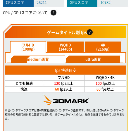
CPUスコア
26211
GPUスコア
10782
CPU / GPUスコアについて
?
ゲームタイトル別 fps
?
フルHD
WQHD
4K
(1080p)
(1440p)
(2160p)
medium画質
ultra画質
fps 快適目安
フルHD
WQHD・4K
とても快適
120
fps以上
100
fps以上
快適
60
fps以上
60
fps以上
※当ベンチマークスコアは3DMARK社提供のベンチマーク指数です。※fps値は3DMARKベンチマーク
結果の参考値で絶対的な数値では無い為、各ゲームタイトルのfps、動作を保証するものではありませ
ん。