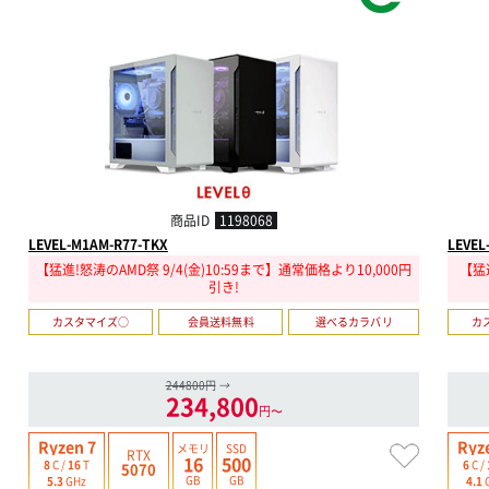
商品ID
1198068
LEVEL-M1AM-R77-TKX
LEVEL
【猛進!怒涛のAMD祭 9/4(金)10:59まで】通常価格より10,000円
【猛進
引き!
カスタマイズ○
会員送料無料
選べるカラバリ
カ
244800円
→
234,800
円〜
Ryzen 7
Ryz
メモリ
SSD
RTX
16
500
8
C /
16
T
6
C /
5070
GB
GB
5.3
GHz
4.1