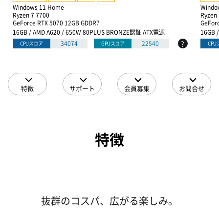
Windows 11 Home
Windo
Ryzen 7 7700
Ryzen 
GeForce RTX 5070 12GB GDDR7
GeFor
16GB / AMD A620 / 650W 80PLUS BRONZE認証 ATX電源
16GB 
?
34074
22540
CPUスコア
GPUスコア
CP
特徴
サポート
会員募集
お問合せ
特徴
抜群のコスパ、広がる楽しみ。