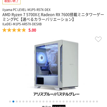
取扱い終了
iiyama PC LEVEL-M1P5-R57X-DEX
AMD Ryzen 7 5700XとRadeon RX 7600搭載ミニタワーゲー
ミングPC【選べるカラーバリエーション】
ILeDEi-M1P5-AR57X-DESXB
5.00
1
2
3
4
5
6
7
8
9
10
11
12
13
14
15
16
17
18
19
20
21
22
23
24
25
26
27