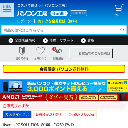
コスパで選ぼう！パソコン工房！
MENU
ご利用ガイド
カート
ログイン
おトクな会員登録（無料）
全国店舗情報
修理・サポート
買取
1
お電話でのご相談窓口
初めての方
お気に入り
閲覧履歴
会員限定 パソコン
送料無料
在庫残りわずか
カスタマイズ○
会員限定送料無料
水冷CPU Cooler
iiyama PC SOLUTION-W100-LCX259-FW1X