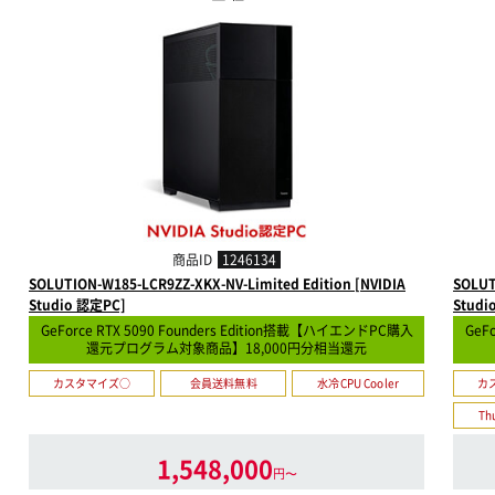
商品ID
1246134
SOLUTION-W185-LCR9ZZ-XKX-NV-Limited Edition [NVIDIA
SOLUT
Studio 認定PC]
Studi
GeForce RTX 5090 Founders Edition搭載【ハイエンドPC購入
GeF
還元プログラム対象商品】18,000円分相当還元
カスタマイズ○
会員送料無料
水冷CPU Cooler
カ
Th
1,548,000
円〜