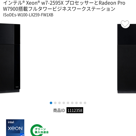
インテル® Xeon® w7-2595X プロセッサーとRadeon Pro
W7900搭載フルタワービジネスワークステーション
ISoDEs-W100-LX259-FW1XB
1
2
3
4
5
6
7
8
9
商品ID
1112358