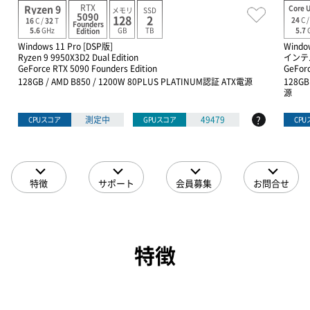
RTX
Ryzen 9
Core U
メモリ
SSD
5090
128
2
24
C 
16
C /
32
T
Founders
GB
TB
5.7
5.6
GHz
Edition
Windows 11 Pro [DSP版]
Windo
Ryzen 9 9950X3D2 Dual Edition
インテル
GeForce RTX 5090 Founders Edition
GeForc
128GB / AMD B850 / 1200W 80PLUS PLATINUM認証 ATX電源
128GB
源
?
測定中
49479
CPUスコア
GPUスコア
CP
特徴
サポート
会員募集
お問合せ
特徴