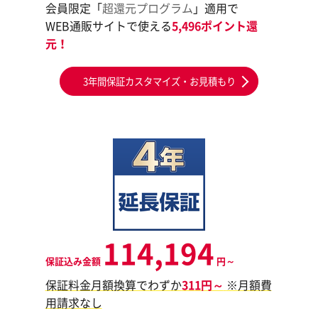
会員限定「
超還元プログラム
」適用で
WEB通販サイトで使える
5,496ポイント還
元！
3年間保証カスタマイズ・お見積もり
114,194
保証込み金額
円～
保証料金月額換算でわずか
311円～
※月額費
用請求なし