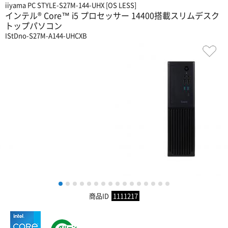
iiyama PC STYLE-S27M-144-UHX [OS LESS]
インテル® Core™ i5 プロセッサー 14400搭載スリムデスク
トップパソコン
IStDno-S27M-A144-UHCXB
1
2
3
4
5
6
7
8
9
10
11
12
13
14
15
16
商品ID
1111217