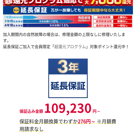
加入期間内の自然故障の場合は、修理金額の上限なしに修理いたしま
す。
延長保証ご加入で会員限定「
超還元プログラム
」対象ポイント還元中！
109,230
保証込み金額
円～
保証料金月額換算でわずか
276円～
※月額費
用請求なし