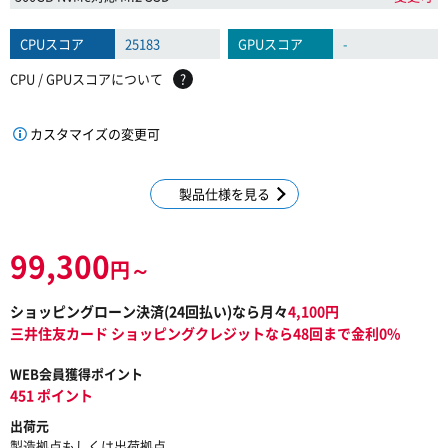
CPUスコア
25183
GPUスコア
-
CPU / GPUスコアについて
?
カスタマイズの変更可
製品仕様を見る
99,300
円～
ショッピングローン決済(
24
回払い)なら月々
4,100
円
三井住友カード ショッピングクレジットなら48回まで金利0%
WEB会員獲得ポイント
451 ポイント
出荷元
製造拠点もしくは出荷拠点