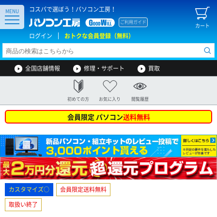
コスパで選ぼう！パソコン工房！
MENU
ご利用ガイド
カート
ログイン
おトクな会員登録（無料）
全国店舗情報
修理・サポート
買取
初めての方
お気に入り
閲覧履歴
会員限定 パソコン
送料無料
カスタマイズ○
会員限定送料無料
取扱い終了