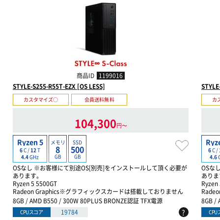
商品ID
1199016
STYLE-S255-R55T-EZX [OS LESS]
STYLE
カスタマイズ○
会員送料無料
カ
104,300
円〜
Ryzen 5
Ryz
メモリ
SSD
8
500
6
C /
12
T
6
C /
GB
GB
4.4
GHz
4.6
OSなし ※お客様にて別途OS[別売]をインストールして頂く必要が
OSな
あります。
ありま
Ryzen 5 5500GT
Ryzen
Radeon Graphics※グラフィックスカードは搭載しておりません
Radeon
8GB / AMD B550 / 300W 80PLUS BRONZE認証 TFX電源
8GB /
?
19784
CPUスコア
CP