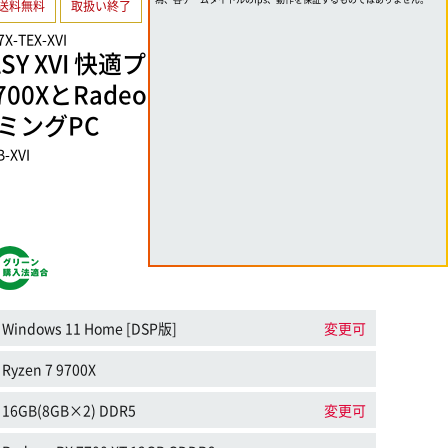
送料無料
取扱い終了
7X-TEX-XVI
TASY XVI 快適プレイ BTOパソコン】
9700XとRadeon RX 7700 XT搭載ミ
ミングPC
B-XVI
Windows 11 Home [DSP版]
変更可
Ryzen 7 9700X
16GB(8GB×2) DDR5
変更可