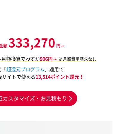
333,270
金額
円～
金月額換算でわずか
906円～
※月額費用請求なし
定「
超還元プログラム
」適用で
販サイトで使える
13,514ポイント還元！
証カスタマイズ・お見積もり