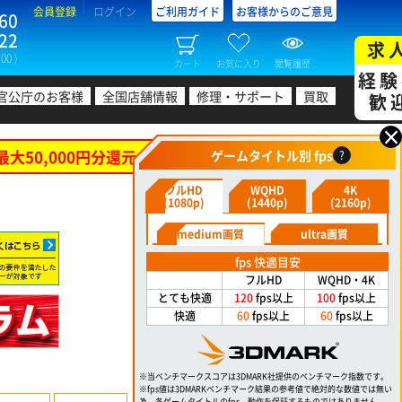
会員登録
ログイン
ご利用ガイド
お客様からのご意見
60
22
求
00 )
カート
お気に入り
閲覧履歴
経験
官公庁のお客様
全国店舗情報
修理・サポート
買取
歓
×
最大50,000円分還元！
ゲームタイトル別 fps
?
フルHD
WQHD
4K
(1080p)
(1440p)
(2160p)
medium画質
ultra画質
fps 快適目安
フルHD
WQHD・4K
とても快適
120
fps以上
100
fps以上
快適
60
fps以上
60
fps以上
※当ベンチマークスコアは3DMARK社提供のベンチマーク指数です。
※fps値は3DMARKベンチマーク結果の参考値で絶対的な数値では無い
為、各ゲームタイトルのfps、動作を保証するものではありません。