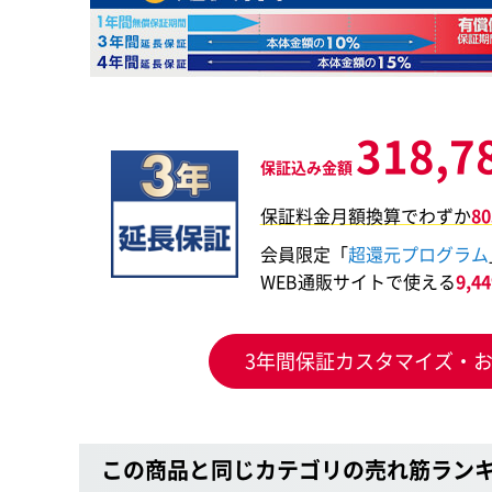
318,7
保証込み金額
保証料金月額換算でわずか
8
会員限定「
超還元プログラム
WEB通販サイトで使える
9,
3年間保証カスタマイズ・
この商品と同じカテゴリの売れ筋ラン