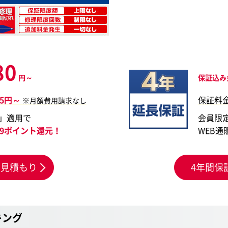
80
円～
保証込み
05円～
保証料
※月額費用請求なし
」適用で
会員限
449ポイント還元！
WEB通
お見積もり
4年間保
キング