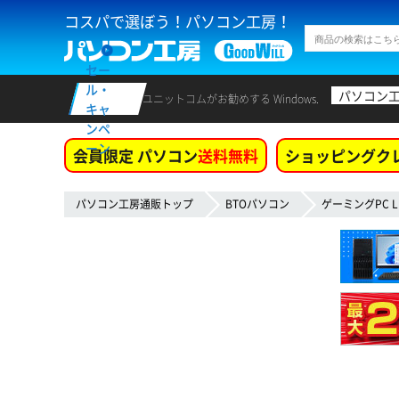
コスパで選ぼう！パソコン工房！
セー
ル・
パソコン
ユニットコムがお勧めする Windows.
キャ
ンペ
ーン
会員限定 パソコン
送料無料
ショッピングク
パソコン工房通販トップ
BTOパソコン
ゲーミングPC L