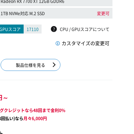
Radeon RX 7700 XT 12GB GDDR6
1TB NVMe対応 M.2 SSD
変更可
GPUスコア
17110
?
CPU / GPUスコアについて
カスタマイズの変更可
製品仕様を見る
円～
グクレジットなら48回まで金利0%
8
回払い)なら
月々
6,000
円
ト