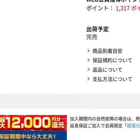
ポイント：
1,317 
出荷予定
完売
商品到着目安
保証規約について
返品について
支払方法について
加入期間内の自然故障の場合は、修
延長保証ご加入で会員限定「
超還元