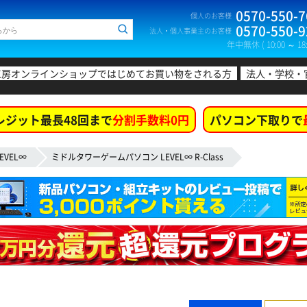
0570-550-7
個人のお客様
0570-550-9
法人・個人事業主のお客様
年中無休 ( 10:00 ～ 18:
工房オンラインショップではじめてお買い物をされる方
法人・学校・
レジット最長48回まで
分割手数料0円
パソコン下取りで
EVEL∞
ミドルタワーゲームパソコン LEVEL∞ R-Class