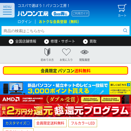
コスパで選ぼう！パソコン工房！
MENU
ご利用ガイド
カート
ログイン
おトクな会員登録（無料）
全国店舗情報
修理・サポート
買取
初めての方
お気に入り
閲覧履歴
会員限定 パソコン
送料無料
カスタマイズ○
会員限定送料無料
フルカラーLED