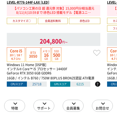
LEVEL-R776-144F-LAX [LED]
LEVEL
【パソコン工房の日 超 還元祭 対象】15,000円分相当還元
【
8/11(火)10:59まで!赤色LED 搭載モデル【電源ユニ…
カスタマイズ○
会員送料無料
赤色LED
カ
フ
204,800
円〜
Core i5
Cor
メモリ
SSD
RTX
16
500
10
C /
16
T
10
C 
3050
GB
GB
4.7
GHz
4.7
Windows 11 Home [DSP版]
Windo
インテル® Core™ i5 プロセッサー 14400F
インテル
GeForce RTX 3050 6GB GDDR6
GeFor
16GB / インテル B760 / 750W 80PLUS BRONZE認証 ATX電源
16GB 
?
25718
6215
CPUスコア
GPUスコア
CP
特徴
サポート
会員募集
お問合せ