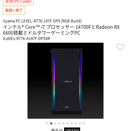
空冷CPU Cooler
取扱い終了
iiyama PC LEVEL-R776-147F-DPX [RGB Build]
インテル® Core™ i7 プロセッサー 14700FとRadeon RX
6600搭載ミドルタワーゲーミングPC
ILeDEs-R776-A147F-DPSXR
1
2
3
4
5
6
7
8
9
10
商品ID
1093365