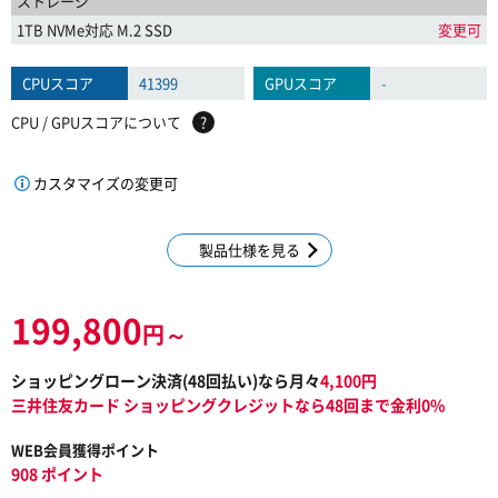
ストレージ
1TB NVMe対応 M.2 SSD
変更可
CPUスコア
41399
GPUスコア
-
CPU / GPUスコアについて
?
カスタマイズの変更可
製品仕様を見る
199,800
円～
ショッピングローン決済(
48
回払い)なら月々
4,100
円
三井住友カード ショッピングクレジットなら48回まで金利0%
WEB会員獲得ポイント
908 ポイント