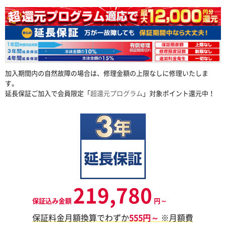
加入期間内の自然故障の場合は、修理金額の上限なしに修理いたしま
す。
延長保証ご加入で会員限定「
超還元プログラム
」対象ポイント還元中！
219,780
保証込み金額
円～
保証料金月額換算でわずか
555円～
※月額費