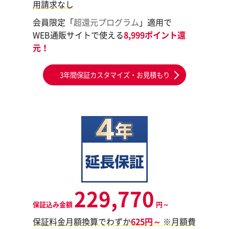
用請求なし
会員限定「
超還元プログラム
」適用で
WEB通販サイトで使える
8,999ポイント還
元！
3年間保証カスタマイズ・お見積もり
229,770
保証込み金額
円～
保証料金月額換算でわずか
625円～
※月額費