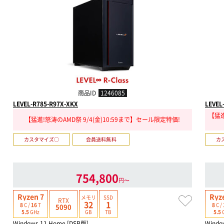
商品ID
1246085
LEVEL-R785-R97X-XKX
LEVEL
【猛進
【猛進!怒涛のAMD祭 9/4(金)10:59まで】セール限定特価!
カスタマイズ○
会員送料無料
カ
754,800
円〜
Ryzen 7
Ryz
メモリ
SSD
RTX
32
1
8
C /
16
T
8
C /
5090
GB
TB
5.5
GHz
5.5
Windows 11 Home [DSP版]
Windo