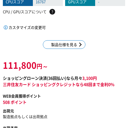
CPUスコア
16767
GPUスコア
-
CPU / GPUスコアについて
?
カスタマイズの変更可
製品仕様を見る
111,800
円～
ショッピングローン決済(
36
回払い)なら月々
3,100
円
三井住友カード ショッピングクレジットなら48回まで金利0%
WEB会員獲得ポイント
508 ポイント
出荷元
製造拠点もしくは出荷拠点
出荷予定