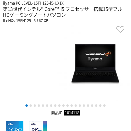
iiyama PC LEVEL-15FH125-i5-UX1X
第13世代インテル® Core™ i5 プロセッサー搭載15型フル
HDゲーミングノートパソコン
ILeNXs-15FH125-i5-UX1XB
1
2
3
4
5
6
7
8
9
10
11
12
13
14
15
16
17
18
19
20
商品ID
1014118