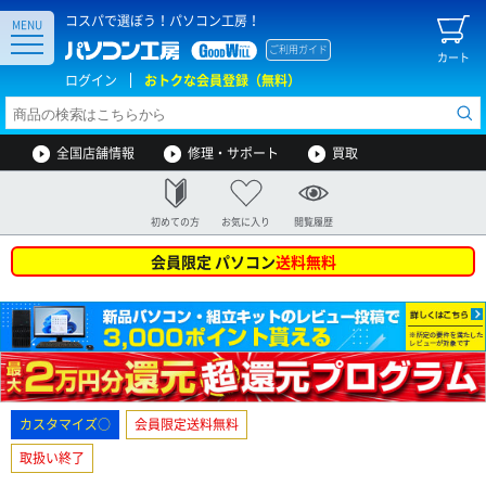
コスパで選ぼう！パソコン工房！
MENU
ご利用ガイド
カート
ログイン
おトクな会員登録（無料）
全国店舗情報
修理・サポート
買取
初めての方
お気に入り
閲覧履歴
会員限定 パソコン
送料無料
カスタマイズ○
会員限定送料無料
取扱い終了