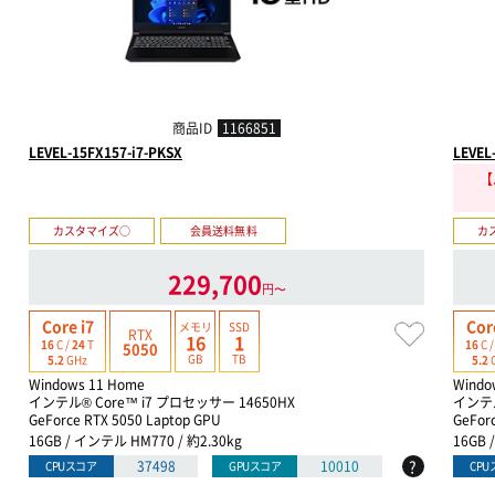
商品ID
1166851
LEVEL-15FX157-i7-PKSX
LEVEL
【
カスタマイズ○
会員送料無料
カ
229,700
円〜
Core i7
Cor
メモリ
SSD
RTX
16
1
16
C /
24
T
16
C 
5050
GB
TB
5.2
GHz
5.2
Windows 11 Home
Windo
インテル® Core™ i7 プロセッサー 14650HX
インテル
GeForce RTX 5050 Laptop GPU
GeFor
16GB / インテル HM770 / 約2.30kg
16GB 
?
37498
10010
CPUスコア
GPUスコア
CP