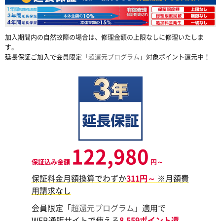
加入期間内の自然故障の場合は、修理金額の上限なしに修理いたしま
す。
延長保証ご加入で会員限定「
超還元プログラム
」対象ポイント還元中！
122,980
保証込み金額
円～
保証料金月額換算でわずか
311円～
※月額費
用請求なし
会員限定「
超還元プログラム
」適用で
WEB通販サイトで使える
8,559ポイント還