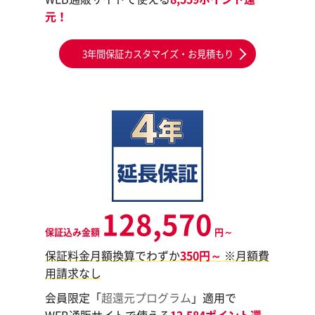
元！
3年間保証カスタマイズ・お見積もり
128,570
保証込み金額
円～
保証料金月額換算でわずか
350円～
※月額費
用請求なし
会員限定「
超還元プログラム
」適用で