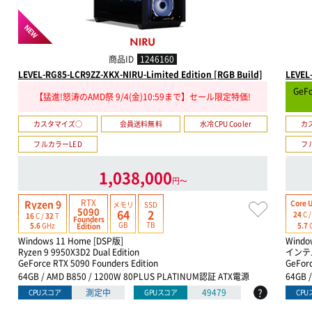
NEW
商品ID
1246160
LEVEL-RG85-LCR9ZZ-XKX-NIRU-Limited Edition [RGB Build]
LEVEL
GeF
【猛進!怒涛のAMD祭 9/4(金)10:59まで】セール限定特価!
カスタマイズ○
会員送料無料
水冷CPU Cooler
カ
フルカラーLED
フ
1,038,000
円〜
RTX
Ryzen 9
Core U
メモリ
SSD
5090
64
2
24
C 
16
C /
32
T
Founders
GB
TB
5.7
5.6
GHz
Edition
Windows 11 Home [DSP版]
Windo
Ryzen 9 9950X3D2 Dual Edition
インテル
GeForce RTX 5090 Founders Edition
GeForc
64GB / AMD B850 / 1200W 80PLUS PLATINUM認証 ATX電源
64GB 
?
測定中
49479
CPUスコア
GPUスコア
CP