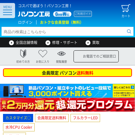
コスパで選ぼう！パソコン工房！
MENU
ご利用ガイド
カート
ログイン
おトクな会員登録（無料）
全国店舗情報
修理・サポート
買取
お電話でのご相談窓口
初めての方
お気に入り
閲覧履歴
会員限定 パソコン
送料無料
カスタマイズ○
会員限定送料無料
フルカラーLED
水冷CPU Cooler