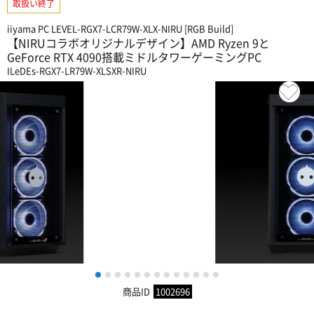
取扱い終了
iiyama PC LEVEL-RGX7-LCR79W-XLX-NIRU [RGB Build]
【NIRUコラボオリジナルデザイン】AMD Ryzen 9と
GeForce RTX 4090搭載ミドルタワーゲーミングPC
ILeDEs-RGX7-LR79W-XLSXR-NIRU
1
2
3
4
5
6
7
8
9
10
11
12
13
商品ID
1002696