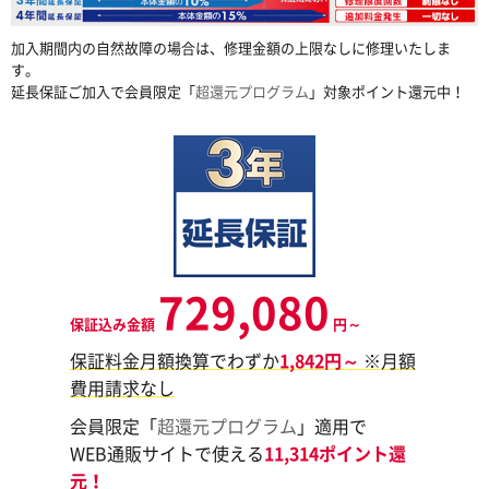
加入期間内の自然故障の場合は、修理金額の上限なしに修理いたしま
す。
延長保証ご加入で会員限定「
超還元プログラム
」対象ポイント還元中！
729,080
保証込み金額
円～
保証料金月額換算でわずか
1,842円～
※月額
費用請求なし
会員限定「
超還元プログラム
」適用で
WEB通販サイトで使える
11,314ポイント還
元！