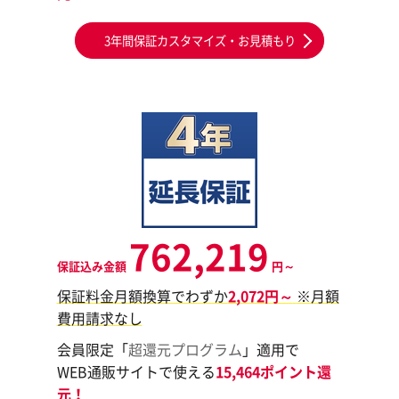
3年間保証カスタマイズ・お見積もり
762,219
保証込み金額
円～
保証料金月額換算でわずか
2,072円～
※月額
費用請求なし
会員限定「
超還元プログラム
」適用で
WEB通販サイトで使える
15,464ポイント還
元！