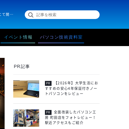
PUBGのイベント、PUBG JAPAN SERIES が東京ゲームショウ2018にて開催します！大会推奨のゲーミングPCがパソコン工房から発売です。
イベント情報
パソコン技術資料室
PR記事
【2026年】大学生活にお
すすめの安心4年保証付きノー
トパソコンをレビュー
全面改装したパソコン工
房 町田店をフォトレビュー！
駅近アクセスもご紹介