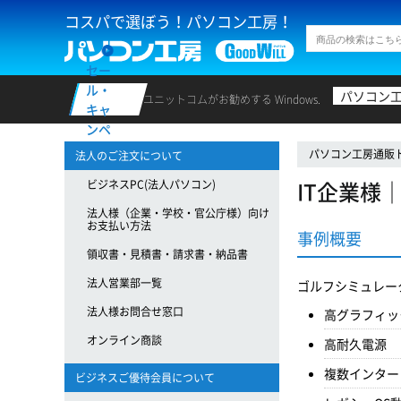
コスパで選ぼう！パソコン工房！
セー
ル・
パソコン
ユニットコムがお勧めする Windows.
キャ
ンペ
ーン
パソコン工房通販
法人のご注文について
IT企業様
ビジネスPC(法人パソコン)
法人様（企業・学校・官公庁様）向け
お支払い方法
事例概要
領収書・見積書・請求書・納品書
法人営業部一覧
ゴルフシミュレー
法人様お問合せ窓口
高グラフィッ
オンライン商談
高耐久電源
複数インター
ビジネスご優待会員について