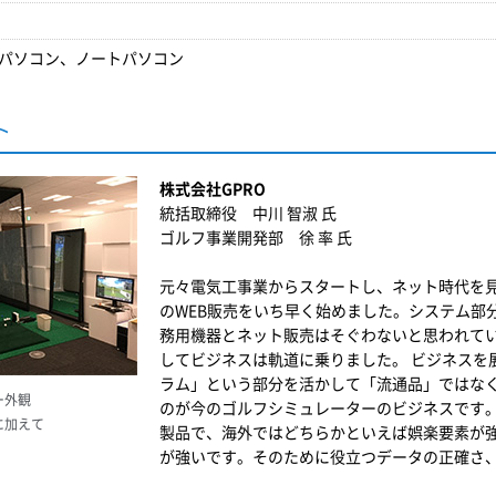
パソコン、ノートパソコン
ト
株式会社GPRO
統括取締役 中川 智淑 氏
ゴルフ事業開発部 徐 率 氏
元々電気工事業からスタートし、ネット時代を
のWEB販売をいち早く始めました。システム部
務用機器とネット販売はそぐわないと思われて
してビジネスは軌道に乗りました。 ビジネスを
ラム」という部分を活かして「流通品」ではな
ー外観
のが今のゴルフシミュレーターのビジネスです
に加えて
製品で、海外ではどちらかといえば娯楽要素が
が強いです。そのために役立つデータの正確さ