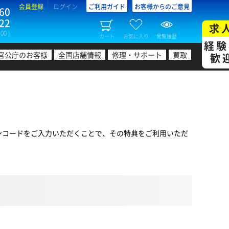
会員登録
ログイン
ご利用ガイド
お客様からのご意見
60
22
求
00 )
カート
お気に入り
閲覧履歴
経験
官公庁のお客様
全国店舗情報
修理・サポート
買取
歓
ンコードをご入力いただくことで、その特典をご利用いただ