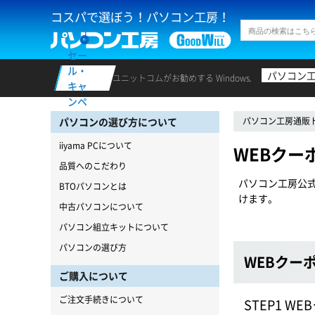
コスパで選ぼう！パソコン工房！
セー
ル・
パソコン
ユニットコムがお勧めする Windows.
キャ
ンペ
ーン
パソコンの選び方について
パソコン工房通販
iiyama PCについて
WEBクー
品質へのこだわり
パソコン工房公
BTOパソコンとは
けます。
中古パソコンについて
パソコン組立キットについて
パソコンの選び方
WEBクー
ご購入について
ご注文手続きについて
STEP1 