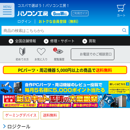
コスパで選ぼう！パソコン工房！
MENU
ご利用ガイド
カート
ログイン
おトクな会員登録（無料）
全国店舗情報
修理・サポート
買取
1
お電話でのご相談窓口
初めての方
お気に入り
閲覧履歴
PCパーツ・周辺機器 5,000円以上の商品で
送料無料
ゲーミングデバイス
送料無料
ロジクール