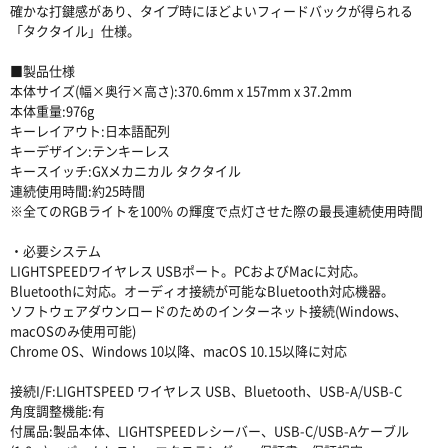
確かな打鍵感があり、タイプ時にほどよいフィードバックが得られる
「タクタイル」仕様。
■製品仕様
本体サイズ(幅×奥行×高さ):370.6mm x 157mm x 37.2mm
本体重量:976g
キーレイアウト:日本語配列
キーデザイン:テンキーレス
キースイッチ:GXメカニカル タクタイル
連続使用時間:約25時間
※全てのRGBライトを100% の輝度で点灯させた際の最長連続使用時間
・必要システム
LIGHTSPEEDワイヤレス USBポート。PCおよびMacに対応。
Bluetoothに対応。オーディオ接続が可能なBluetooth対応機器。
ソフトウェアダウンロードのためのインターネット接続(Windows、
macOSのみ使用可能)
Chrome OS、Windows 10以降、macOS 10.15以降に対応
接続I/F:LIGHTSPEED ワイヤレス USB、Bluetooth、USB-A/USB-C
角度調整機能:有
付属品:製品本体、LIGHTSPEEDレシーバー、USB-C/USB-Aケーブル