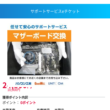
サポートサービスeチケット
24,800
円
10,000円
獲得ポイント内訳
ポイント：
0ポイント
出荷予定
在庫状況
出荷元