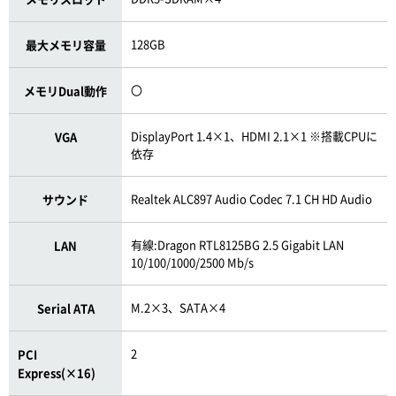
128GB
最大メモリ容量
〇
メモリDual動作
DisplayPort 1.4×1、HDMI 2.1×1 ※搭載CPUに
VGA
依存
Realtek ALC897 Audio Codec 7.1 CH HD Audio
サウンド
有線:Dragon RTL8125BG 2.5 Gigabit LAN
LAN
10/100/1000/2500 Mb/s
M.2×3、SATA×4
Serial ATA
2
PCI
Express(×16)