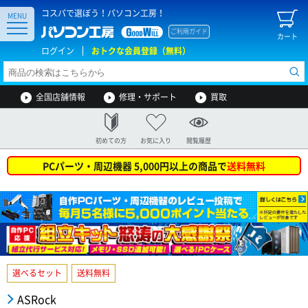
コスパで選ぼう！パソコン工房！
MENU
ご利用ガイド
カート
ログイン
おトクな会員登録（無料）
全国店舗情報
修理・サポート
買取
初めての方
お気に入り
閲覧履歴
PCパーツ・周辺機器 5,000円以上の商品で
送料無料
選べるセット
送料無料
ASRock