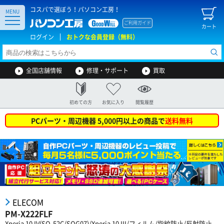
コスパで選ぼう！パソコン工房！
MENU
ご利用ガイド
カート
ログイン
おトクな会員登録（無料）
全国店舗情報
修理・サポート
買取
初めての方
お気に入り
閲覧履歴
PCパーツ・周辺機器 5,000円以上の商品で
送料無料
ELECOM
PM-X222FLF
Xperia 10 IV(SO-52C/SOG07)/Xperia 10 III/フィルム/指紋防止/反射防止