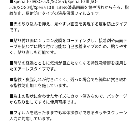
■Xperia 10 IV(SO-52C/SOG07)/Xperia 10 III(SO-
52B/SOG04)/Xperia 10 III Liteの液晶画面を傷や汚れから守る、指
紋防止、反射防止タイプの液晶保護フィルムです。
■光の映り込みを抑え、見やすい画面を実現する反射防止タイプ
です。
■貼り付け面にシリコン皮膜をコーティングし、接着剤や両面テ
ープを使わずに貼り付け可能な自己吸着タイプのため、貼りやす
く、貼り直しも可能です。
■時間の経過とともに気泡が目立たなくなる特殊吸着層を採用し
たエアーレスタイプです。
■指紋・皮脂汚れが付きにくく、残った場合でも簡単に拭き取れ
る指紋防止加工を施しています。
■端末の形状に合わせたサイズにカット済みなので、パッケージ
から取り出してすぐに使用可能です。
■フィルムを貼ったままでも本体操作ができるタッチスクリーン
入力に対応しています。