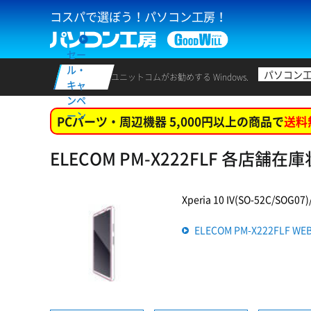
コスパで選ぼう！パソコン工房！
セー
ル・
パソコン
ユニットコムがお勧めする Windows.
キャ
ンペ
ーン
PCパーツ・周辺機器 5,000円以上の商品で
送料
ELECOM PM-X222FLF 各店舗在
Xperia 10 IV(SO-52C/SO
ELECOM PM-X222FLF