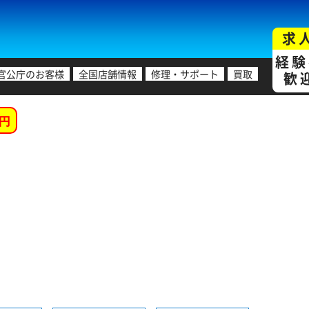
求
経験
官公庁のお客様
全国店舗情報
修理・サポート
買取
歓
円