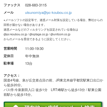
ファックス
028-683-3115
メール
utsunomiya@pc-koubou.co.jp
※メールソフトの設定等で、迷惑メール対策を設定している場合、弊社からの
回答が届かない場合があります。
迷惑メールなどのフィルタリングを設定されている場合は
@pc-koubou.co.jp / @optage.co.jp / @unitcom.co.jp
からのメールを受信できるように設定してください。
営業時間
11:00-19:30
定休日
年中無休
駐車場
13台
アクセス：
国道4号線、泉が丘交差点目の前、JR東北本線宇都宮駅東口出口か
ら徒歩20分。
バス停:今泉新田入口 徒歩1分 LRT:峰駅から徒歩13分 / 駅東公園
前駅から徒歩15分。