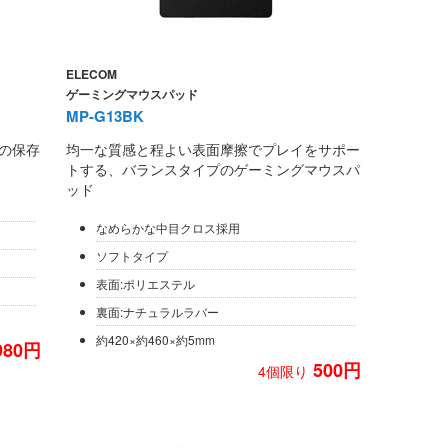
ELECOM
ゲーミングマウスパッド
MP-G13BK
の保存
均一な質感と程よい表面摩擦でプレイをサポー
トする、バランスタイプのゲーミングマウスパ
ッド
なめらかな中目クロス採用
ソフトタイプ
表面:ポリエステル
裏面:ナチュラルラバー
約420×約460×約5mm
980円
500円
4個限り