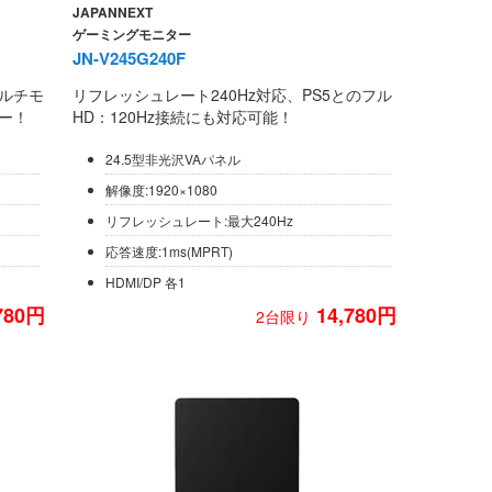
JAPANNEXT
ゲーミングモニター
JN-V245G240F
ルチモ
リフレッシュレート240Hz対応、PS5とのフル
ー！
HD：120Hz接続にも対応可能！
24.5型非光沢VAパネル
解像度:1920×1080
リフレッシュレート:最大240Hz
応答速度:1ms(MPRT)
HDMI/DP 各1
780円
14,780円
2台限り