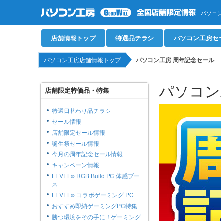
パソコ
店舗情報トップ
特選品
チラシ
パソコン工房
セ
パソコン工房店舗情報トップ
パソコン工房 周年記念セール
パソコン
店舗限定特価品・特集
特選日替わり品チラシ
セール情報
店舗限定セール情報
誕生祭セール情報
今月の周年記念セール情報
キャンペーン情報
LEVEL∞ RGB Build PC 体感ブー
ス
LEVEL∞ コラボゲーミング PC
おすすめ即納ゲーミングPC特集
勝つ環境をその手に！ゲーミング