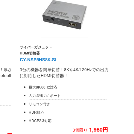
サイバーガジェット
HDMI切替器
CY-NSP5HS8K-SL
！厚さ
3台の機器を簡単切替！8Kや4K/120Hzでの出力
ooth
に対応したHDMI切替器！
最大8K/60Hz対応
入力:3/出力:1ポート
リモコン付き
HDR対応
HDCP2.3対応
1,980円
3個限り