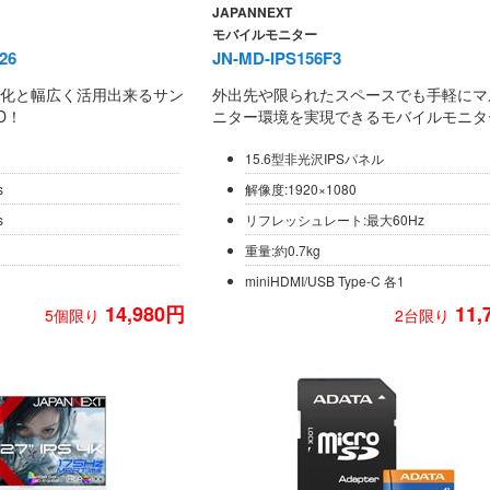
JAPANNEXT
モバイルモニター
26
JN-MD-IPS156F3
化と幅広く活用出来るサン
外出先や限られたスペースでも手軽にマ
D！
ニター環境を実現できるモバイルモニタ
15.6型非光沢IPSパネル
s
解像度:1920×1080
s
リフレッシュレート:最大60Hz
重量:約0.7kg
miniHDMI/USB Type-C 各1
14,980円
11,
5個限り
2台限り