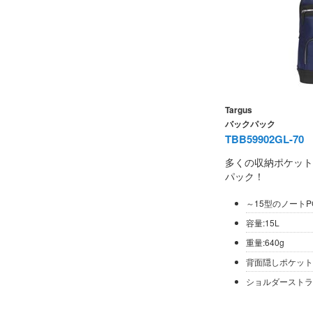
Targus
バックパック
TBB59902GL-70
多くの収納ポケット
パック！
～15型のノートP
容量:15L
重量:640g
背面隠しポケット
ショルダーストラ