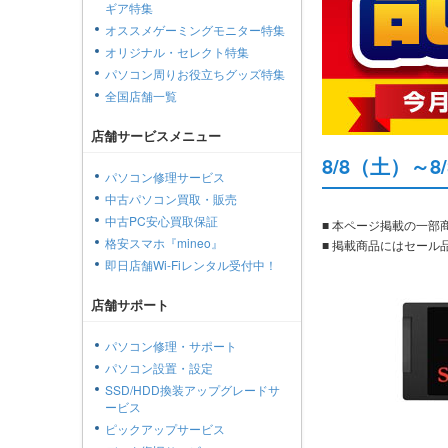
ギア特集
オススメゲーミングモニター特集
オリジナル・セレクト特集
パソコン周りお役立ちグッズ特集
全国店舗一覧
店舗サービスメニュー
8/8（土）～
パソコン修理サービス
中古パソコン買取・販売
中古PC安心買取保証
■ 本ページ掲載の一
格安スマホ『mineo』
■ 掲載商品にはセー
即日店舗Wi-Fiレンタル受付中！
店舗サポート
パソコン修理・サポート
パソコン設置・設定
SSD/HDD換装アップグレードサ
ービス
ピックアップサービス