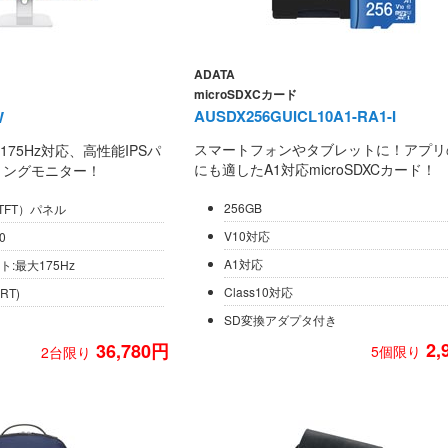
ADATA
microSDXCカード
AUSDX256GUICL10A1-RA1-I
W
スマートフォンやタブレットに！アプリ
75Hz対応、高性能IPSパ
にも適したA1対応microSDXCカード！
ミングモニター！
256GB
TFT）パネル
V10対応
0
A1対応
:最大175Hz
Class10対応
RT)
SD変換アダプタ付き
2,
36,780円
5個限り
2台限り