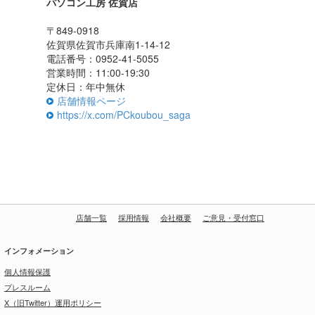
パソコン工房 佐賀店
〒849-0918
佐賀県佐賀市兵庫南1-14-12
電話番号：0952-41-5055
営業時間：11:00-19:30
定休日：年中無休
店舗情報ページ
https://x.com/PCkoubou_saga
店舗一覧
採用情報
会社概要
ご意見・受付窓口
インフォメーション
個人情報保護
プレスルーム
X（旧Twitter）運用ポリシー