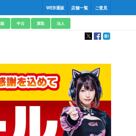
WEB通販
店舗一覧
ご意見
通販
中古
買取
法人