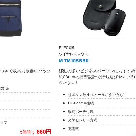
ELECOM
ワイヤレスマウス
M-TM15BBBK
つきで収納力抜群のバック
移動の多いビジネスパーソンにおすすめ
約28mmの薄型設計で持ち運びやすいBluet
®マウス！
C対応
総ボタン数:4(ホイールボタン含む)
Bluetooth®接続
収納ポーチ付属
光学センサー方式
ップ
充電式
880円
5個限り