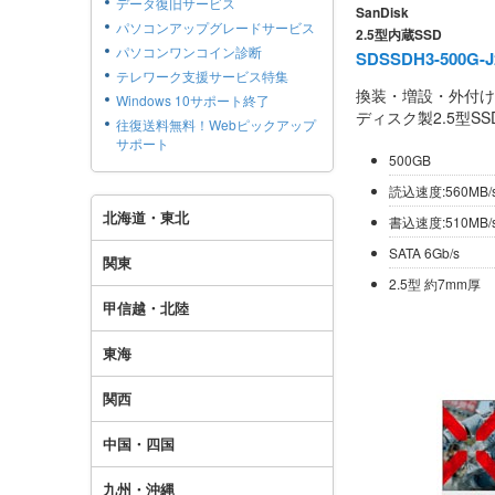
データ復旧サービス
SanDisk
パソコンアップグレードサービス
2.5型内蔵SSD
パソコンワンコイン診断
SDSSDH3-500G-J
テレワーク支援サービス特集
換装・増設・外付け
Windows 10サポート終了
ディスク製2.5型SS
往復送料無料！Webピックアップ
サポート
500GB
読込速度:560MB/
北海道・東北
書込速度:510MB/
SATA 6Gb/s
関東
2.5型 約7mm厚
甲信越・北陸
東海
関西
中国・四国
九州・沖縄