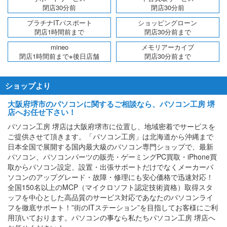
閉店30分前
閉店30分前
プラチナITパスポート
ショッピングローン
閉店1時間前まで
閉店30分前まで
mineo
メモリアーカイブ
閉店1時間前まで※後日店舗
閉店30分前まで
ショップより
大阪府堺市のパソコンに関するご相談なら、パソコン工房 堺
店へお任せ下さい！
パソコン工房 堺店は大阪府堺市に位置し、地域密着でサービスを
ご提供させて頂きます。「パソコン工房」は北海道から沖縄まで
日本全国で展開する国内最大級のパソコン専門ショップで、最新
パソコン、パソコンパーツの販売・ゲーミングPC買取・iPhone買
取からパソコン設定、設置・出張サポートだけでなくメーカーパ
ソコンのアップグレード・故障・修理にも安心価格で迅速対応！
全国150名以上のMCP（マイクロソフト認定技術資格）取得スタ
ッフを中心とした高品質のサービス対応であなたのパソコンライ
フを徹底サポート！”街のITステーション”を目指してお客様にご利
用頂いております。パソコンの事なら私たちパソコン工房 堺店へ