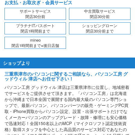
お支払・お取次ぎ・会員サービス
サポートサービス
中古買取サービス
閉店30分前
閉店30分前
プラチナITパスポート
ショッピングローン
閉店1時間前まで
閉店30分前まで
mineo
閉店1時間前まで※後日店舗
ショップより
三重県津市のパソコンに関するご相談なら、パソコン工房 グ
ッドウィル 津店へお任せ下さい！
パソコン工房 グッドウィル 津店は三重県津市に位置し、地域密着
でサービスをご提供させて頂きます。「パソコン工房」は北海道
から沖縄まで日本全国で展開する国内最大級のパソコン専門ショ
ップで、最新パソコン、パソコンパーツの販売・ゲーミングPC買
取・iPhone買取からパソコン設定、設置・出張サポートだけでな
くメーカーパソコンのアップグレード・故障・修理にも安心価格
で迅速対応！全国150名以上のMCP（マイクロソフト認定技術資
格）取得スタッフを中心とした高品質のサービス対応であなたの