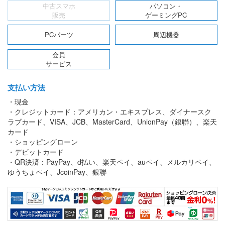
中古スマホ
パソコン・
販売
ゲーミングPC
PCパーツ
周辺機器
会員
サービス
支払い方法
・現金
・クレジットカード：アメリカン・エキスプレス、ダイナースク
ラブカード、VISA、JCB、MasterCard、UnionPay（銀聯）、楽天
カード
・ショッピングローン
・デビットカード
・QR決済：PayPay、d払い、楽天ペイ、auペイ、メルカリペイ、
ゆうちょペイ、JcoinPay、銀聯