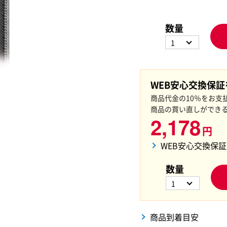
数量
1
WEB安心交換保
商品代金の10％をお支
商品の買い直しができ
2,178
円
WEB安心交換保
数量
1
商品到着目安