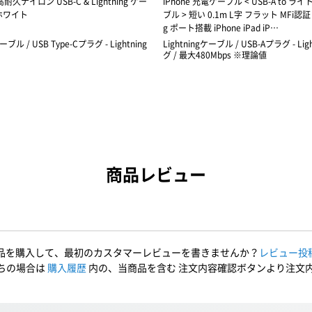
 高耐久ナイロン USB-C & Lightning ケー
iPhone 充電ケーブル < USB-A to 
 ホワイト
ブル > 短い 0.1m L字 フラット MFi認証 【
g ポート搭載 iPhone iPad iP…
ケーブル / USB Type-Cプラグ - Lightning
Lightningケーブル / USB-Aプラグ - Lig
グ / 最大480Mbps ※理論値
商品レビュー
品を購入して、最初のカスタマーレビューを書きませんか？
レビュー投
ちの場合は
購入履歴
内の、当商品を含む 注文内容確認ボタンより注文