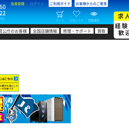
会員登録
ログイン
ご利用ガイド
お客様からのご意見
60
22
求
00 )
カート
お気に入り
閲覧履歴
経験
官公庁のお客様
全国店舗情報
修理・サポート
買取
歓