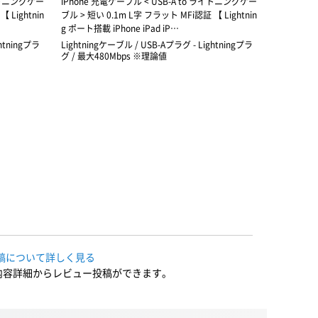
ライトニングケー
iPhone 充電ケーブル < USB-A to ライトニングケー
USB Type-
 Lightnin
ブル > 短い 0.1m L字 フラット MFi認証 【 Lightnin
very対応
g ポート搭載 iPhone iPad iP…
htningプラ
Lightningケーブル / USB-Aプラグ - Lightningプラ
Lightni
グ / 最大480Mbps ※理論値
稿について詳しく見る
内容詳細からレビュー投稿ができます。