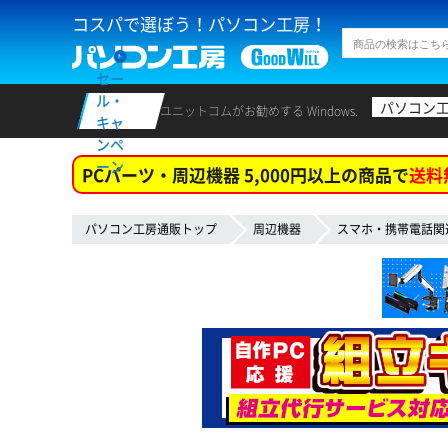
コスパで選ぼう！パソコン工房！
セー
ル・
パソコン
ユニットコムがお勧めする Windows.
キャ
ンペ
ーン
PCパーツ・周辺機器 5,000円以上の商品で
送料
パソコン工房通販トップ
周辺機器
スマホ・携帯電話関