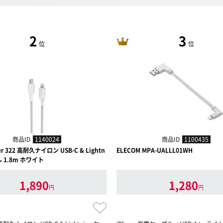
2
3
位
位
商品ID
1140024
商品ID
1100435
er 322 高耐久ナイロン USB-C & Lightn
ELECOM MPA-UALLL01WH
ル 1.8m ホワイト
1,890
1,280
円
円