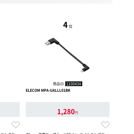
4
位
商品ID
1100434
ELECOM MPA-UALLL01BK
ELECOM M
1,280
円