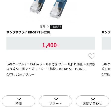
商品ID
918887
サンワサプライ KB-STPTS-02BL
サンワサ
1,400
円
LANケーブル 2m CAT5e シールド付き ブルー 爪折れ防止 PoE対応
LANケ
より線 STP 耐ノイズ ストレート結線 RJ45 KB-STPTS-02BL
線 UTP
CAT5e / 2m / ブルー
CAT5
特徴
サポート
お問い合わせ