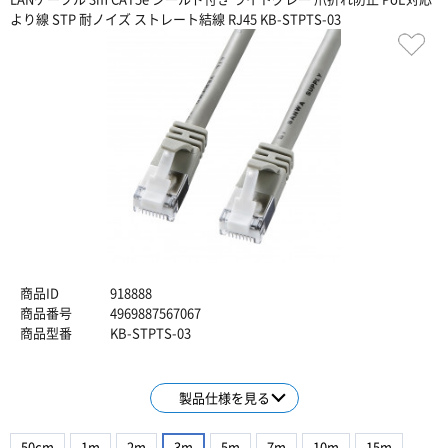
より線 STP 耐ノイズ ストレート結線 RJ45 KB-STPTS-03
商品ID
918888
商品番号
4969887567067
商品型番
KB-STPTS-03
製品仕様を見る
50cm
1m
2m
3m
5m
7m
10m
15m