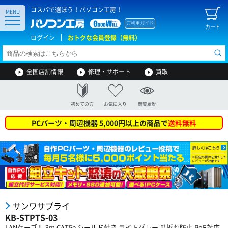
コスパで選ぼう！パソコン工房！
MENU
ご利用ガイド
カート
ログイン
おトクな会員登録（無料）
全国店舗情報
修理・サポート
買取
初めての方
お気に入り
閲覧履歴
PCパーツ・周辺機器 5,000円以上の商品で
送料無料
サンワサプライ
KB-STPTS-03
LANケーブル 3m CAT5e シールド付き ライトグレー 爪折れ防止 PoE対応