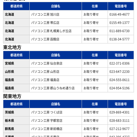
都道府県
店舗名
在庫
電話番号
北海道
パソコン工房 旭川店
お取り寄せ
0166-49-4677
北海道
パソコン工房 帯広店
お取り寄せ
0155-49-1377
北海道
パソコン⼯房 札幌美しが丘店
お取り寄せ
011-889-6730
北海道
パソコン工房 函館店
お取り寄せ
0138-34-5777
東北地方
都道府県
店舗名
在庫
電話番号
宮城県
パソコン工房 仙台泉店
お取り寄せ
022-371-0306
山形県
パソコン工房 山形店
お取り寄せ
023-647-2230
福島県
パソコン工房 福島店
お取り寄せ
024-555-0611
福島県
パソコン工房 郡山うねめ通り店
お取り寄せ
024-954-5196
関東地方
都道府県
店舗名
在庫
電話番号
茨城県
パソコン工房 つくば店
お取り寄せ
029-869-4301
栃木県
パソコン工房 宇都宮店
お取り寄せ
028-683-3111
群馬県
パソコン工房 新前橋店
お取り寄せ
027-212-9677
千葉県
パソコン工房 千葉店
お取り寄せ
043-306-4727