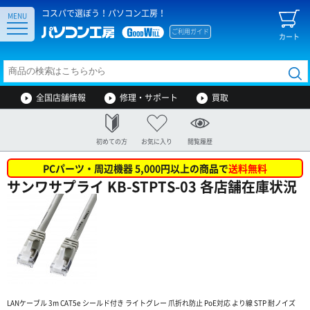
コスパで選ぼう！パソコン工房！
MENU
ご利用ガイド
カート
全国店舗情報
修理・サポート
買取
初めての方
お気に入り
閲覧履歴
PCパーツ・周辺機器 5,000円以上の商品で
送料無料
サンワサプライ KB-STPTS-03 各店舗在庫状況
LANケーブル 3m CAT5e シールド付き ライトグレー 爪折れ防止 PoE対応 より線 STP 耐ノイズ