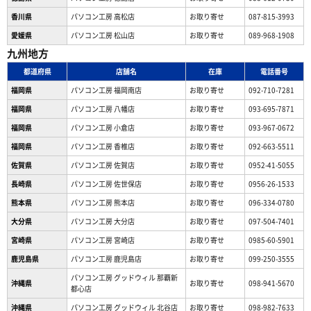
香川県
パソコン工房 高松店
お取り寄せ
087-815-3993
愛媛県
パソコン工房 松山店
お取り寄せ
089-968-1908
九州地方
都道府県
店舗名
在庫
電話番号
福岡県
パソコン工房 福岡南店
お取り寄せ
092-710-7281
福岡県
パソコン工房 八幡店
お取り寄せ
093-695-7871
福岡県
パソコン工房 小倉店
お取り寄せ
093-967-0672
福岡県
パソコン工房 香椎店
お取り寄せ
092-663-5511
佐賀県
パソコン工房 佐賀店
お取り寄せ
0952-41-5055
長崎県
パソコン工房 佐世保店
お取り寄せ
0956-26-1533
熊本県
パソコン工房 熊本店
お取り寄せ
096-334-0780
大分県
パソコン工房 大分店
お取り寄せ
097-504-7401
宮崎県
パソコン工房 宮崎店
お取り寄せ
0985-60-5901
鹿児島県
パソコン工房 鹿児島店
お取り寄せ
099-250-3555
パソコン工房 グッドウィル 那覇新
沖縄県
お取り寄せ
098-941-5670
都心店
沖縄県
パソコン工房 グッドウィル 北谷店
お取り寄せ
098-982-7633