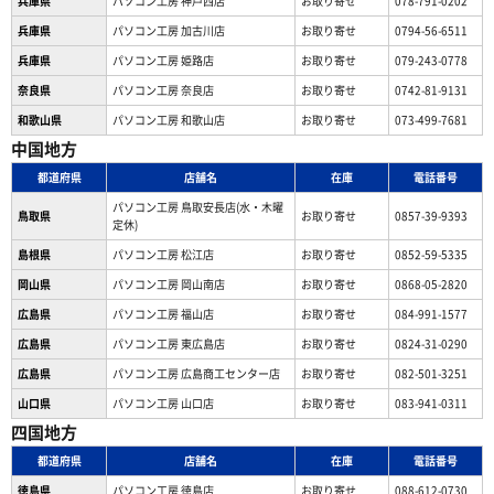
兵庫県
パソコン工房 神戸西店
お取り寄せ
078-791-0202
兵庫県
パソコン工房 加古川店
お取り寄せ
0794-56-6511
兵庫県
パソコン工房 姫路店
お取り寄せ
079-243-0778
奈良県
パソコン工房 奈良店
お取り寄せ
0742-81-9131
和歌山県
パソコン工房 和歌山店
お取り寄せ
073-499-7681
中国地方
都道府県
店舗名
在庫
電話番号
パソコン工房 鳥取安長店(水・木曜
鳥取県
お取り寄せ
0857-39-9393
定休)
島根県
パソコン工房 松江店
お取り寄せ
0852-59-5335
岡山県
パソコン工房 岡山南店
お取り寄せ
0868-05-2820
広島県
パソコン工房 福山店
お取り寄せ
084-991-1577
広島県
パソコン工房 東広島店
お取り寄せ
0824-31-0290
広島県
パソコン工房 広島商工センター店
お取り寄せ
082-501-3251
山口県
パソコン工房 山口店
お取り寄せ
083-941-0311
四国地方
都道府県
店舗名
在庫
電話番号
徳島県
パソコン工房 徳島店
お取り寄せ
088-612-0730