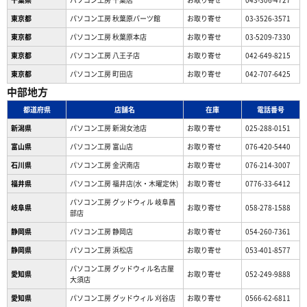
東京都
パソコン工房 秋葉原パーツ館
お取り寄せ
03-3526-3571
東京都
パソコン工房 秋葉原本店
お取り寄せ
03-5209-7330
東京都
パソコン工房 八王子店
お取り寄せ
042-649-8215
東京都
パソコン工房 町田店
お取り寄せ
042-707-6425
中部地方
都道府県
店舗名
在庫
電話番号
新潟県
パソコン工房 新潟女池店
お取り寄せ
025-288-0151
富山県
パソコン工房 富山店
お取り寄せ
076-420-5440
石川県
パソコン工房 金沢南店
お取り寄せ
076-214-3007
福井県
パソコン工房 福井店(水・木曜定休)
お取り寄せ
0776-33-6412
パソコン工房 グッドウィル 岐阜茜
岐阜県
お取り寄せ
058-278-1588
部店
静岡県
パソコン工房 静岡店
お取り寄せ
054-260-7361
静岡県
パソコン工房 浜松店
お取り寄せ
053-401-8577
パソコン工房 グッドウィル名古屋
愛知県
お取り寄せ
052-249-9888
大須店
愛知県
パソコン工房 グッドウィル 刈谷店
お取り寄せ
0566-62-6811