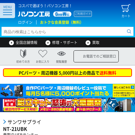
コスパで選ぼう！パソコン工房！
MENU
ご利用ガイド
カート
ログイン
おトクな会員登録（無料）
全国店舗情報
修理・サポート
買取
お電話でのご相談窓口
初めての方
お気に入り
閲覧履歴
PCパーツ・周辺機器 5,000円以上の商品で
送料無料
サンワサプライ
NT-21UBK
巻取りUSBテンキー