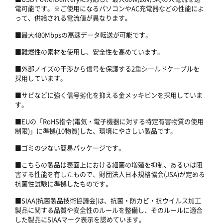
電可能です。※ご使用になるパソコンやAC充電器などの性能によ
って、供給される電流値が異なります。
■最大480Mbpsの高速データ転送が可能です。
■難燃性の素材を使用し、安全性を高めています。
■外部ノイズの干渉から信号を保護する2重シールドケーブルを
採用しています。
■サビなどに強く信号劣化を抑える金メッキピンを採用していま
す。
■EUの「RoHS指令(電気・電子機器に対する特定有害物質の使用
制限)」に準拠(10物質)した、環境にやさしい製品です。
■ゴミの少ない簡易パッケージです。
■こちらの製品は表面上における細菌の増殖を抑制、あるいは阻
害する性能を有したもので、財団法人日本規格協会(JSA)が定める
抗菌性試験に準拠したものです。
■SIAA(抗菌製品技術協議会)は、抗菌・防カビ・抗ウイルス加工
製品に関する品質や安全性のルールを整備し、そのルールに適合
した製品にSIAAマーク表示を認めています。