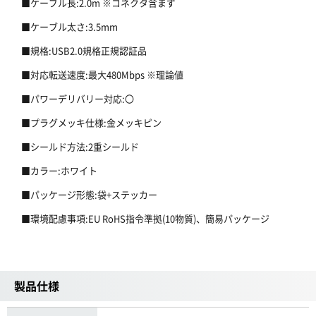
■ケーブル長:2.0m ※コネクタ含まず
■ケーブル太さ:3.5mm
■規格:USB2.0規格正規認証品
■対応転送速度:最大480Mbps ※理論値
■パワーデリバリー対応:〇
■プラグメッキ仕様:金メッキピン
■シールド方法:2重シールド
■カラー:ホワイト
■パッケージ形態:袋+ステッカー
■環境配慮事項:EU RoHS指令準拠(10物質)、簡易パッケージ
製品仕様