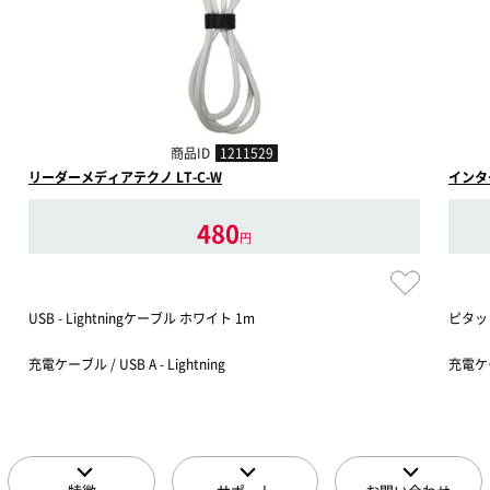
商品ID
1211529
リーダーメディアテクノ LT-C-W
インタ
480
円
USB - Lightningケーブル ホワイト 1m
ピタッ
充電ケーブル / USB A - Lightning
充電ケ