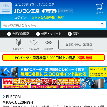
コスパで選ぼう！パソコン工房！
MENU
ご利用ガイド
カート
ログイン
おトクな会員登録（無料）
全国店舗情報
修理・サポート
買取
お電話でのご相談窓口
初めての方
お気に入り
閲覧履歴
PCパーツ・周辺機器 5,000円以上の商品で
送料無料
ELECOM
MPA-CCL20NWH
Type-C/USB-Cケーブル/スマホ用/USB(C-C)/USB Power Delivery対応/認