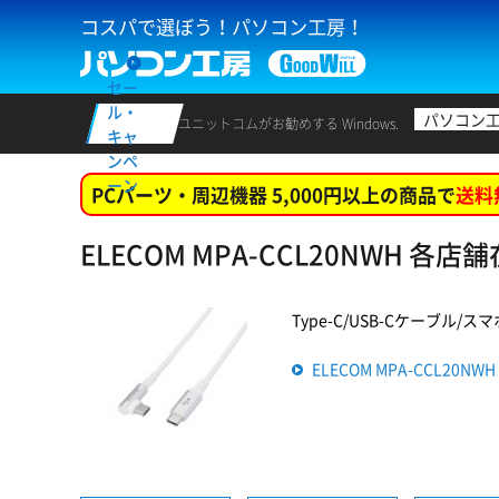
コスパで選ぼう！パソコン工房！
セー
ル・
パソコン
ユニットコムがお勧めする Windows.
キャ
ンペ
ーン
PCパーツ・周辺機器 5,000円以上の商品で
送料
ELECOM MPA-CCL20NWH 各
Type-C/USB-Cケーブル/スマ
ELECOM MPA-CCL20