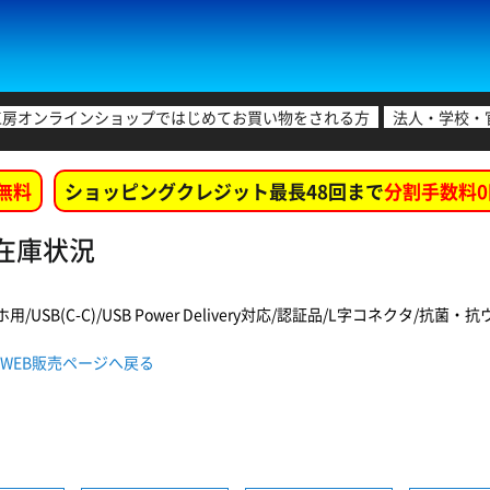
工房オンラインショップではじめてお買い物をされる方
法人・学校・
無料
ショッピングクレジット最長48回まで
分割手数料0
店舗在庫状況
ホ用/USB(C-C)/USB Power Delivery対応/認証品/L字コネクタ/抗菌・抗ウ
NWH WEB販売ページへ戻る