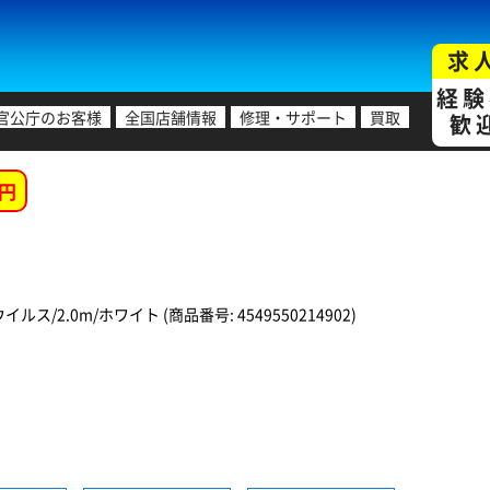
求
経験
官公庁のお客様
全国店舗情報
修理・サポート
買取
歓
円
イルス/2.0m/ホワイト (商品番号: 4549550214902)