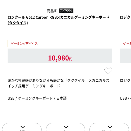
商品ID
727559
ロジクール G512 Carbon RGBメカニカルゲーミングキーボード
ロジクール
(タクタイル)
ゲーミングデバイス
ゲー
10,980
円
確かな打鍵感がありながらも静かな「タクタイル」メカニカルス
ロジク
イッチ採用ゲーミングキーボード
USB / ゲーミングキーボード / 日本語
USB