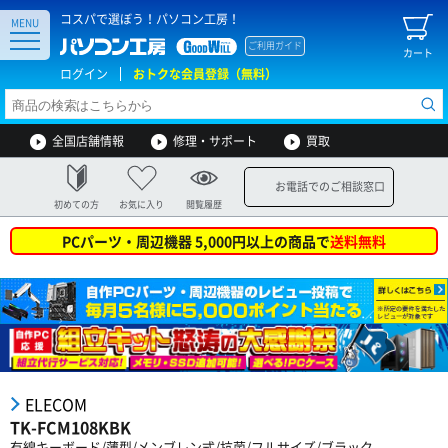
コスパで選ぼう！パソコン工房！
MENU
ご利用ガイド
カート
ログイン
おトクな会員登録（無料）
全国店舗情報
修理・サポート
買取
お電話でのご相談窓口
初めての方
お気に入り
閲覧履歴
PCパーツ・周辺機器 5,000円以上の商品で
送料無料
ELECOM
TK-FCM108KBK
有線キーボード/薄型/メンブレン式/抗菌/フルサイズ/ブラック