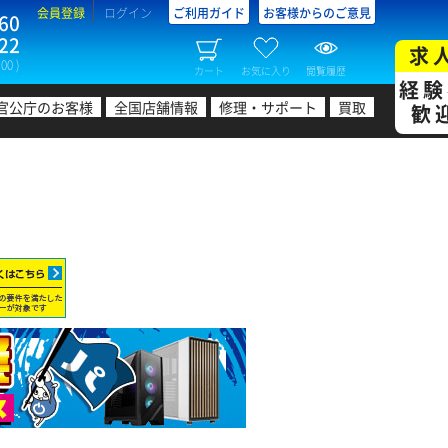
会員登録
ログイン
ご利用ガイド
お客様からのご意見
60
22
求
00 )
カート
お気に入り
閲覧履歴
経験
官公庁のお客様
全国店舗情報
修理・サポート
買取
歓