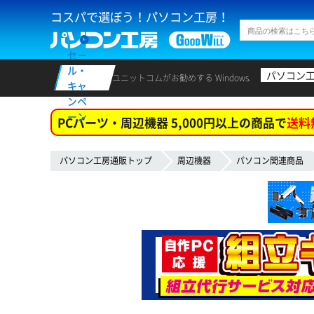
コスパで選ぼう！パソコン工房！
セー
ル・
パソコン
ユニットコムがお勧めする Windows.
キャ
ンペ
ーン
PCパーツ・周辺機器 5,000円以上の商品で
送料
パソコン工房通販トップ
周辺機器
パソコン関連商品