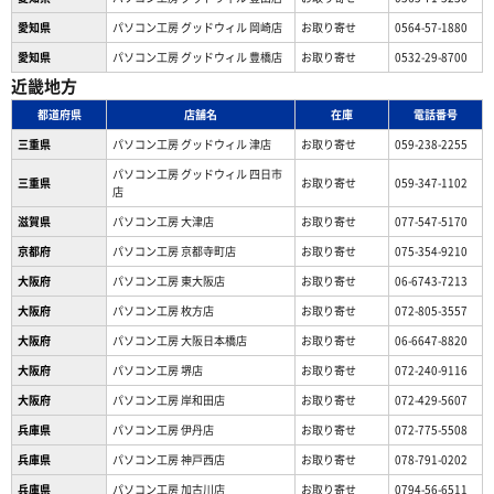
愛知県
パソコン工房 グッドウィル 岡崎店
お取り寄せ
0564-57-1880
愛知県
パソコン工房 グッドウィル 豊橋店
お取り寄せ
0532-29-8700
近畿地方
都道府県
店舗名
在庫
電話番号
三重県
パソコン工房 グッドウィル 津店
お取り寄せ
059-238-2255
パソコン工房 グッドウィル 四日市
三重県
お取り寄せ
059-347-1102
店
滋賀県
パソコン工房 大津店
お取り寄せ
077-547-5170
京都府
パソコン工房 京都寺町店
お取り寄せ
075-354-9210
大阪府
パソコン工房 東大阪店
お取り寄せ
06-6743-7213
大阪府
パソコン工房 枚方店
お取り寄せ
072-805-3557
大阪府
パソコン工房 大阪日本橋店
お取り寄せ
06-6647-8820
大阪府
パソコン工房 堺店
お取り寄せ
072-240-9116
大阪府
パソコン工房 岸和田店
お取り寄せ
072-429-5607
兵庫県
パソコン工房 伊丹店
お取り寄せ
072-775-5508
兵庫県
パソコン工房 神戸西店
お取り寄せ
078-791-0202
兵庫県
パソコン工房 加古川店
お取り寄せ
0794-56-6511