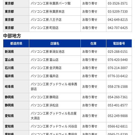
東京都
パソコン工房 秋葉原パーツ館
お取り寄せ
03-3526-3571
東京都
パソコン工房 秋葉原本店
お取り寄せ
03-5209-7330
東京都
パソコン工房 八王子店
お取り寄せ
042-649-8215
東京都
パソコン工房 町田店
お取り寄せ
042-707-6425
中部地方
都道府県
店舗名
在庫
電話番号
新潟県
パソコン工房 新潟女池店
お取り寄せ
025-288-0151
富山県
パソコン工房 富山店
お取り寄せ
076-420-5440
石川県
パソコン工房 金沢南店
お取り寄せ
076-214-3007
福井県
パソコン工房 福井店
お取り寄せ
0776-33-6412
パソコン工房 グッドウィル 岐阜茜
岐阜県
お取り寄せ
058-278-1588
部店
静岡県
パソコン工房 静岡店
お取り寄せ
054-260-7361
静岡県
パソコン工房 浜松店
お取り寄せ
053-401-8577
パソコン工房 グッドウィル名古屋
愛知県
お取り寄せ
052-249-9888
大須店
愛知県
パソコン工房 グッドウィル 刈谷店
お取り寄せ
0566-62-6811
愛知県
パソコン工房 グッドウィル 豊田店
お取り寄せ
0565-71-5230