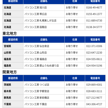
都道府県
店舗名
在庫
電話番号
北海道
パソコン工房 旭川店
お取り寄せ
0166-49-4677
北海道
パソコン工房 帯広店
お取り寄せ
0155-49-1377
北海道
パソコン⼯房 札幌美しが丘店
お取り寄せ
011-889-6730
北海道
パソコン工房 函館店
お取り寄せ
0138-34-5777
東北地方
都道府県
店舗名
在庫
電話番号
宮城県
パソコン工房 仙台泉店
お取り寄せ
022-371-0306
山形県
パソコン工房 山形店
お取り寄せ
023-647-2230
福島県
パソコン工房 福島店
お取り寄せ
024-555-0611
福島県
パソコン工房 郡山うねめ通り店
お取り寄せ
024-954-5196
関東地方
都道府県
店舗名
在庫
電話番号
茨城県
パソコン工房 つくば店
お取り寄せ
029-869-4301
栃木県
パソコン工房 宇都宮店
お取り寄せ
028-683-3111
群馬県
パソコン工房 新前橋店
お取り寄せ
027-212-9677
千葉県
パソコン工房 千葉店
お取り寄せ
043-306-4727