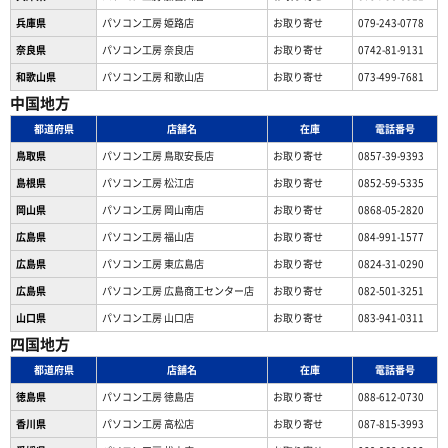
兵庫県
パソコン工房 姫路店
お取り寄せ
079-243-0778
奈良県
パソコン工房 奈良店
お取り寄せ
0742-81-9131
和歌山県
パソコン工房 和歌山店
お取り寄せ
073-499-7681
中国地方
都道府県
店舗名
在庫
電話番号
鳥取県
パソコン工房 鳥取安長店
お取り寄せ
0857-39-9393
島根県
パソコン工房 松江店
お取り寄せ
0852-59-5335
岡山県
パソコン工房 岡山南店
お取り寄せ
0868-05-2820
広島県
パソコン工房 福山店
お取り寄せ
084-991-1577
広島県
パソコン工房 東広島店
お取り寄せ
0824-31-0290
広島県
パソコン工房 広島商工センター店
お取り寄せ
082-501-3251
山口県
パソコン工房 山口店
お取り寄せ
083-941-0311
四国地方
都道府県
店舗名
在庫
電話番号
徳島県
パソコン工房 徳島店
お取り寄せ
088-612-0730
香川県
パソコン工房 高松店
お取り寄せ
087-815-3993