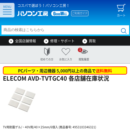
コスパで選ぼう！パソコン工房！
MENU
ご利用ガイド
カート
全国店舗情報
修理・サポート
買取
1
初めての方
お気に入り
閲覧履歴
PCパーツ・周辺機器 5,000円以上の商品で
送料無料
ELECOM AVD-TVTGC40 各店舗在庫状況
TV用耐震ゲル/ ~ 40V用/40×25mm/6個入 (商品番号: 4953103346321)