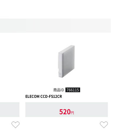
商品ID
766115
ELECOM CCD-FS12CR
ELECOM C
520
円