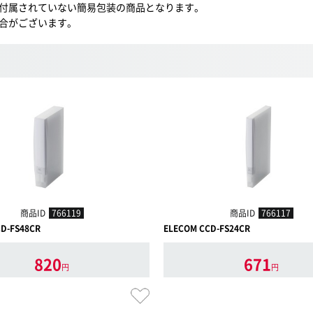
付属されていない簡易包装の商品となります。
合がございます。
商品ID
766119
商品ID
766117
D-FS48CR
ELECOM CCD-FS24CR
820
671
円
円