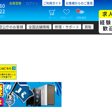
会員登録
ログイン
ご利用ガイド
お客様からのご意見
60
22
1
求
00 )
カート
お気に入り
閲覧履歴
経験
官公庁のお客様
全国店舗情報
修理・サポート
買取
歓