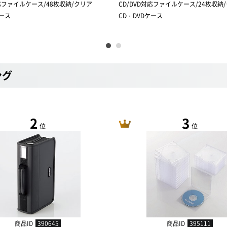
対応ファイルケース/48枚収納/クリア
CD/DVD対応ファイルケース/24枚収納
ケース
CD・DVDケース
ング
2
3
位
位
商品ID
390645
商品ID
395111