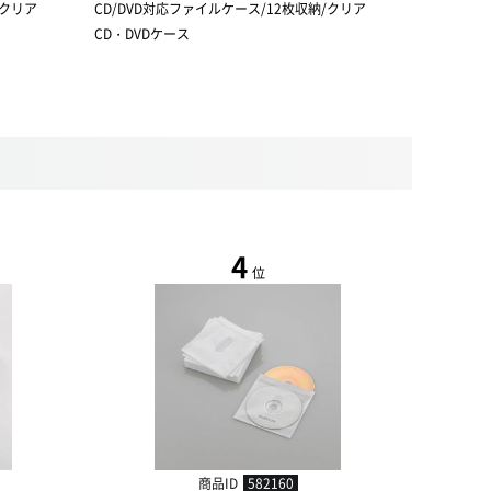
/クリア
CD/DVD対応ファイルケース/12枚収納/クリア
CD/DVD
CD・DVDケース
CD・DVD
4
位
商品ID
582160