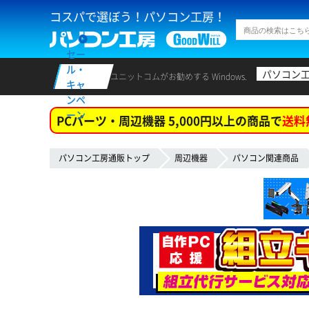
コスパで選ぼう！パソコン工房！
セー
ル・
パソコン
ユニットコムがお勧めする Windows.
キャ
ンペ
ーン
PCパーツ・周辺機器 5,000円以上の商品で
送料
パソコン工房通販トップ
周辺機器
パソコン関連商品