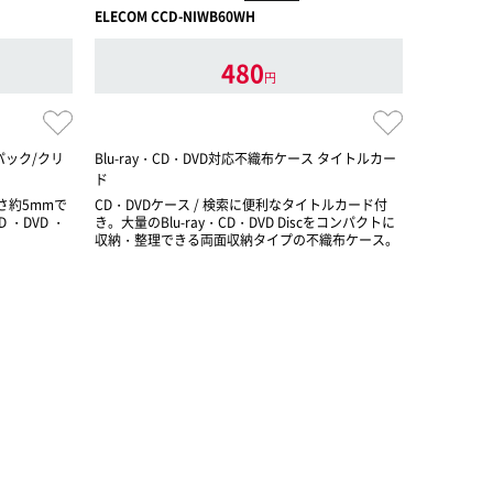
ELECOM CCD-NIWB60WH
ELECOM C
480
円
パック/クリ
Blu-ray・CD・DVD対応不織布ケース タイトルカー
CD/DVD/
ド
ルー
厚さ約5mmで
CD・DVDケース / 検索に便利なタイトルカード付
CD・DVD
・DVD ・
き。大量のBlu-ray・CD・DVD Discをコンパクトに
収納・整理できる両面収納タイプの不織布ケース。