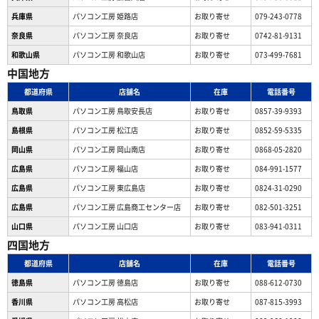
兵庫県
パソコン工房 姫路店
お取り寄せ
079-243-0778
奈良県
パソコン工房 奈良店
お取り寄せ
0742-81-9131
和歌山県
パソコン工房 和歌山店
お取り寄せ
073-499-7681
中国地方
都道府県
店舗名
在庫
電話番号
鳥取県
パソコン工房 鳥取安長店
お取り寄せ
0857-39-9393
島根県
パソコン工房 松江店
お取り寄せ
0852-59-5335
岡山県
パソコン工房 岡山南店
お取り寄せ
0868-05-2820
広島県
パソコン工房 福山店
お取り寄せ
084-991-1577
広島県
パソコン工房 東広島店
お取り寄せ
0824-31-0290
広島県
パソコン工房 広島商工センター店
お取り寄せ
082-501-3251
山口県
パソコン工房 山口店
お取り寄せ
083-941-0311
四国地方
都道府県
店舗名
在庫
電話番号
徳島県
パソコン工房 徳島店
お取り寄せ
088-612-0730
香川県
パソコン工房 高松店
お取り寄せ
087-815-3993