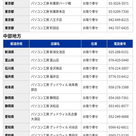
東京都
パソコン工房 秋葉原パーツ館
お取り寄せ
03-3526-3571
東京都
パソコン工房 秋葉原本店
お取り寄せ
03-5209-7330
東京都
パソコン工房 八王子店
お取り寄せ
042-649-8215
東京都
パソコン工房 町田店
お取り寄せ
042-707-6425
中部地方
都道府県
店舗名
在庫
電話番号
新潟県
パソコン工房 新潟女池店
お取り寄せ
025-288-0151
富山県
パソコン工房 富山店
お取り寄せ
076-420-5440
石川県
パソコン工房 金沢南店
お取り寄せ
076-214-3007
福井県
パソコン工房 福井店
お取り寄せ
0776-33-6412
パソコン工房 グッドウィル 岐阜茜
岐阜県
お取り寄せ
058-278-1588
部店
静岡県
パソコン工房 静岡店
お取り寄せ
054-260-7361
静岡県
パソコン工房 浜松店
お取り寄せ
053-401-8577
パソコン工房 グッドウィル名古屋
愛知県
お取り寄せ
052-249-9888
大須店
愛知県
パソコン工房 グッドウィル 刈谷店
お取り寄せ
0566-62-6811
愛知県
パソコン工房 グッドウィル 豊田店
お取り寄せ
0565-71-5230