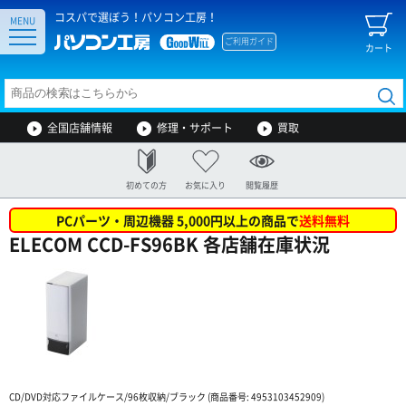
コスパで選ぼう！パソコン工房！
MENU
ご利用ガイド
カート
全国店舗情報
修理・サポート
買取
初めての方
お気に入り
閲覧履歴
PCパーツ・周辺機器 5,000円以上の商品で
送料無料
ELECOM CCD-FS96BK 各店舗在庫状況
CD/DVD対応ファイルケース/96枚収納/ブラック (商品番号: 4953103452909)