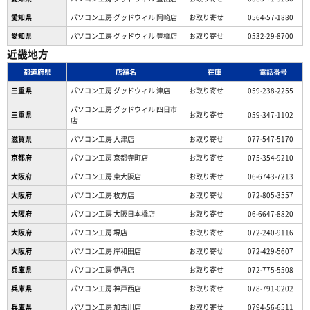
愛知県
パソコン工房 グッドウィル 岡崎店
お取り寄せ
0564-57-1880
愛知県
パソコン工房 グッドウィル 豊橋店
お取り寄せ
0532-29-8700
近畿地方
都道府県
店舗名
在庫
電話番号
三重県
パソコン工房 グッドウィル 津店
お取り寄せ
059-238-2255
パソコン工房 グッドウィル 四日市
三重県
お取り寄せ
059-347-1102
店
滋賀県
パソコン工房 大津店
お取り寄せ
077-547-5170
京都府
パソコン工房 京都寺町店
お取り寄せ
075-354-9210
大阪府
パソコン工房 東大阪店
お取り寄せ
06-6743-7213
大阪府
パソコン工房 枚方店
お取り寄せ
072-805-3557
大阪府
パソコン工房 大阪日本橋店
お取り寄せ
06-6647-8820
大阪府
パソコン工房 堺店
お取り寄せ
072-240-9116
大阪府
パソコン工房 岸和田店
お取り寄せ
072-429-5607
兵庫県
パソコン工房 伊丹店
お取り寄せ
072-775-5508
兵庫県
パソコン工房 神戸西店
お取り寄せ
078-791-0202
兵庫県
パソコン工房 加古川店
お取り寄せ
0794-56-6511