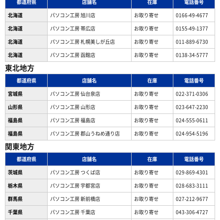
都道府県
店舗名
在庫
電話番号
北海道
パソコン工房 旭川店
お取り寄せ
0166-49-4677
北海道
パソコン工房 帯広店
お取り寄せ
0155-49-1377
北海道
パソコン⼯房 札幌美しが丘店
お取り寄せ
011-889-6730
北海道
パソコン工房 函館店
お取り寄せ
0138-34-5777
東北地方
都道府県
店舗名
在庫
電話番号
宮城県
パソコン工房 仙台泉店
お取り寄せ
022-371-0306
山形県
パソコン工房 山形店
お取り寄せ
023-647-2230
福島県
パソコン工房 福島店
お取り寄せ
024-555-0611
福島県
パソコン工房 郡山うねめ通り店
お取り寄せ
024-954-5196
関東地方
都道府県
店舗名
在庫
電話番号
茨城県
パソコン工房 つくば店
お取り寄せ
029-869-4301
栃木県
パソコン工房 宇都宮店
お取り寄せ
028-683-3111
群馬県
パソコン工房 新前橋店
お取り寄せ
027-212-9677
千葉県
パソコン工房 千葉店
お取り寄せ
043-306-4727