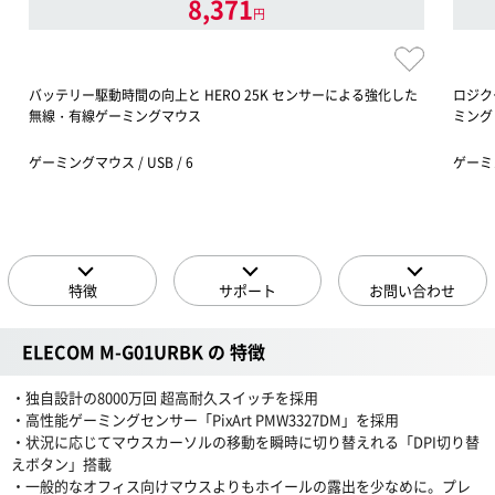
8,371
円
バッテリー駆動時間の向上と HERO 25K センサーによる強化した
ロジクー
無線・有線ゲーミングマウス
ミング
ゲーミングマウス / USB / 6
ゲーミン
特徴
サポート
お問い合わせ
ELECOM M-G01URBK の 特徴
・独自設計の8000万回 超高耐久スイッチを採用
・高性能ゲーミングセンサー「PixArt PMW3327DM」を採用
・状況に応じてマウスカーソルの移動を瞬時に切り替えれる「DPI切り替
えボタン」搭載
・一般的なオフィス向けマウスよりもホイールの露出を少なめに。プレ