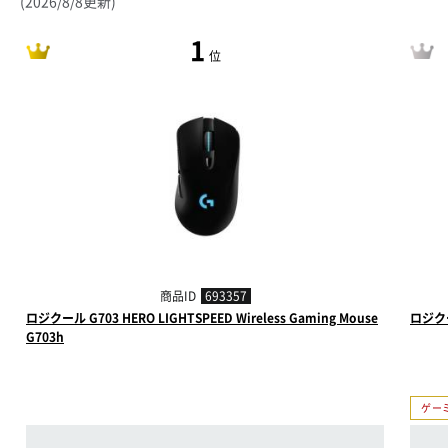
(2026/8/8更新)
1
位
商品ID
693357
ロジクール G703 HERO LIGHTSPEED Wireless Gaming Mouse
ロジクー
G703h
ゲー