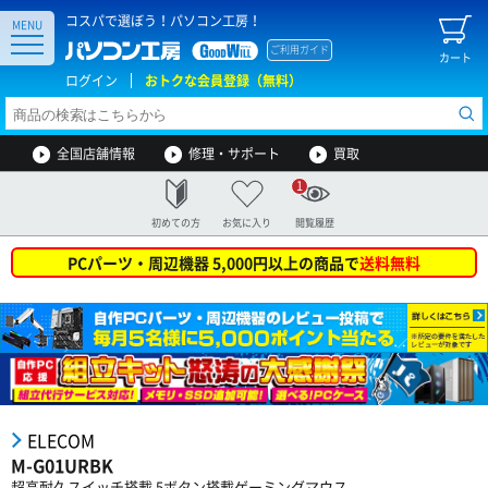
コスパで選ぼう！パソコン工房！
MENU
ご利用ガイド
カート
ログイン
おトクな会員登録（無料）
全国店舗情報
修理・サポート
買取
1
初めての方
お気に入り
閲覧履歴
PCパーツ・周辺機器 5,000円以上の商品で
送料無料
ELECOM
M-G01URBK
超高耐久スイッチ搭載 5ボタン搭載ゲーミングマウス