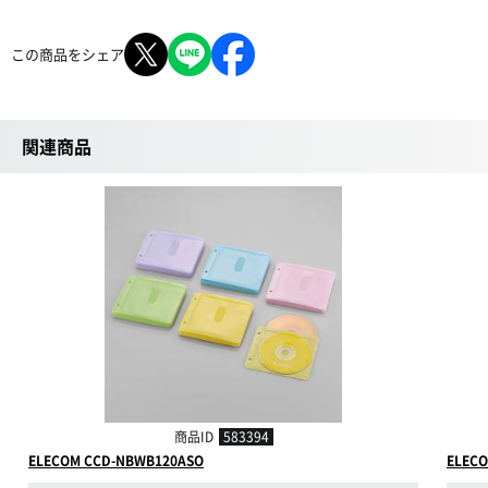
この商品をシェア
関連商品
商品ID
583394
ELECOM CCD-NBWB120ASO
ELEC