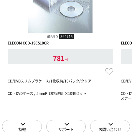
商品ID
394715
ELECOM CCD-JSCS10CR
ELECO
781
円
CD/DVDスリムプラケース/1枚収納/10パック/クリア
CD/
CD・DVDケース / 5mmP 1枚収納用×10個セット
CD・
スナー
特徴
サポート
お問い合わせ