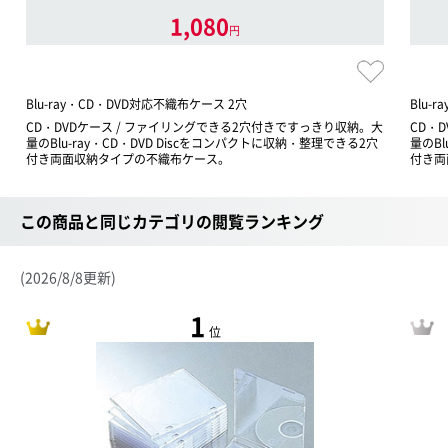
1,080
円
Blu-ray・CD・DVD対応不織布ケース 2穴
Blu-
CD・DVDケース / ファイリングできる2穴付きですっきり収納。大
CD・
量のBlu-ray・CD・DVD Discをコンパクトに収納・整理できる2穴
量のBl
付き両面収納タイプの不織布ケース。
付き両
この商品と同じカテゴリの閲覧ランキング
(2026/8/8更新)
1
位