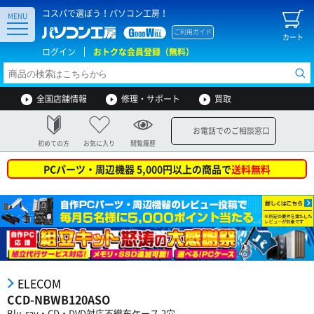
コスパで選ぼう！パソコン工房！
MENU
ご利用ガイド
カート
ログイン
おトクな会員登録（無料）
全国店舗情報
修理・サポート
買取
お電話でのご相談窓口
初めての方
お気に入り
閲覧履歴
PCパーツ・周辺機器 5,000円以上の商品で
送料無料
ELECOM
CCD-NBWB120ASO
Blu-ray・CD・DVD対応不織布ケース 2穴