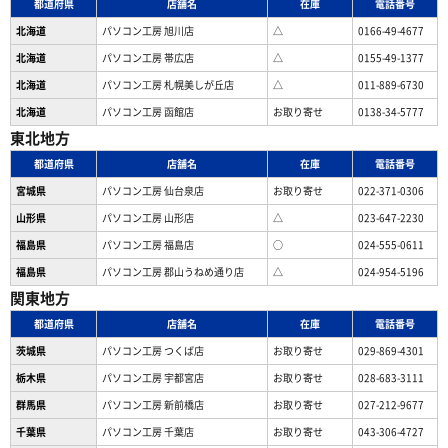
都道府県
店舗名
在庫
電話番号
北海道
パソコン工房 旭川店
△
0166-49-4677
北海道
パソコン工房 帯広店
△
0155-49-1377
北海道
パソコン⼯房 札幌美しが丘店
△
011-889-6730
北海道
パソコン工房 函館店
お取り寄せ
0138-34-5777
東北地方
都道府県
店舗名
在庫
電話番号
宮城県
パソコン工房 仙台泉店
お取り寄せ
022-371-0306
山形県
パソコン工房 山形店
△
023-647-2230
福島県
パソコン工房 福島店
○
024-555-0611
福島県
パソコン工房 郡山うねめ通り店
△
024-954-5196
関東地方
都道府県
店舗名
在庫
電話番号
茨城県
パソコン工房 つくば店
お取り寄せ
029-869-4301
栃木県
パソコン工房 宇都宮店
お取り寄せ
028-683-3111
群馬県
パソコン工房 新前橋店
お取り寄せ
027-212-9677
千葉県
パソコン工房 千葉店
お取り寄せ
043-306-4727