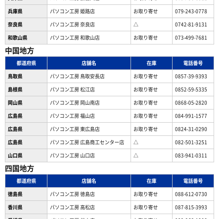
兵庫県
パソコン工房 姫路店
お取り寄せ
079-243-0778
奈良県
パソコン工房 奈良店
△
0742-81-9131
和歌山県
パソコン工房 和歌山店
お取り寄せ
073-499-7681
中国地方
都道府県
店舗名
在庫
電話番号
鳥取県
パソコン工房 鳥取安長店
お取り寄せ
0857-39-9393
島根県
パソコン工房 松江店
お取り寄せ
0852-59-5335
岡山県
パソコン工房 岡山南店
お取り寄せ
0868-05-2820
広島県
パソコン工房 福山店
お取り寄せ
084-991-1577
広島県
パソコン工房 東広島店
お取り寄せ
0824-31-0290
広島県
パソコン工房 広島商工センター店
△
082-501-3251
山口県
パソコン工房 山口店
△
083-941-0311
四国地方
都道府県
店舗名
在庫
電話番号
徳島県
パソコン工房 徳島店
お取り寄せ
088-612-0730
香川県
パソコン工房 高松店
お取り寄せ
087-815-3993