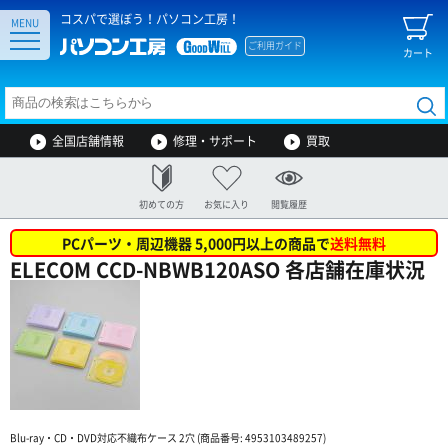
コスパで選ぼう！パソコン工房！
MENU
ご利用ガイド
カート
全国店舗情報
修理・サポート
買取
初めての方
お気に入り
閲覧履歴
PCパーツ・周辺機器 5,000円以上の商品で
送料無料
ELECOM CCD-NBWB120ASO 各店舗在庫状況
Blu-ray・CD・DVD対応不織布ケース 2穴 (商品番号: 4953103489257)