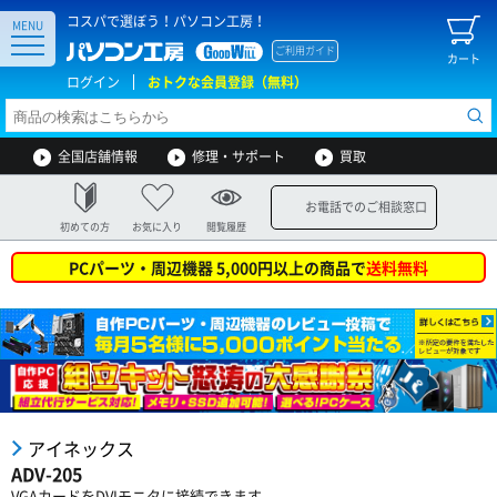
コスパで選ぼう！パソコン工房！
MENU
ご利用ガイド
カート
ログイン
おトクな会員登録（無料）
全国店舗情報
修理・サポート
買取
お電話でのご相談窓口
初めての方
お気に入り
閲覧履歴
PCパーツ・周辺機器 5,000円以上の商品で
送料無料
アイネックス
ADV-205
VGAカードをDVIモニタに接続できます