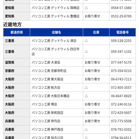
愛知県
パソコン工房 グッドウィル 岡崎店
△
0564-57-1880
愛知県
パソコン工房 グッドウィル 豊橋店
お取り寄せ
0532-29-8700
近畿地方
都道府県
店舗名
在庫
電話番号
三重県
パソコン工房 グッドウィル 津店
△
059-238-2255
パソコン工房 グッドウィル 四日市
三重県
△
059-347-1102
店
滋賀県
パソコン工房 大津店
お取り寄せ
077-547-5170
京都府
パソコン工房 京都寺町店
お取り寄せ
075-354-9210
大阪府
パソコン工房 東大阪店
お取り寄せ
06-6743-7213
大阪府
パソコン工房 枚方店
△
072-805-3557
大阪府
パソコン工房 大阪日本橋店
△
06-6647-8820
大阪府
パソコン工房 堺店
お取り寄せ
072-240-9116
大阪府
パソコン工房 岸和田店
お取り寄せ
072-429-5607
兵庫県
パソコン工房 伊丹店
お取り寄せ
072-775-5508
兵庫県
パソコン工房 神戸西店
△
078-791-0202
兵庫県
パソコン工房 加古川店
△
0794-56-6511