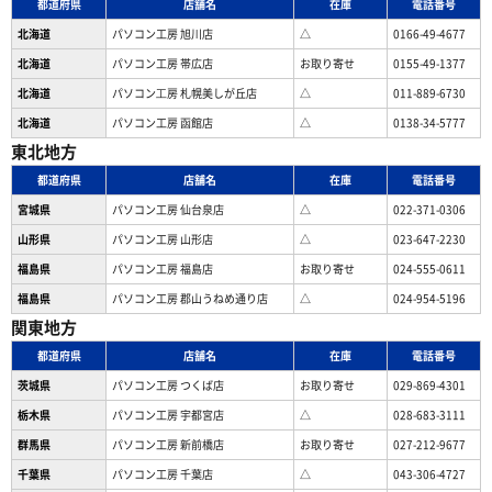
都道府県
店舗名
在庫
電話番号
北海道
パソコン工房 旭川店
△
0166-49-4677
北海道
パソコン工房 帯広店
お取り寄せ
0155-49-1377
北海道
パソコン⼯房 札幌美しが丘店
△
011-889-6730
北海道
パソコン工房 函館店
△
0138-34-5777
東北地方
都道府県
店舗名
在庫
電話番号
宮城県
パソコン工房 仙台泉店
△
022-371-0306
山形県
パソコン工房 山形店
△
023-647-2230
福島県
パソコン工房 福島店
お取り寄せ
024-555-0611
福島県
パソコン工房 郡山うねめ通り店
△
024-954-5196
関東地方
都道府県
店舗名
在庫
電話番号
茨城県
パソコン工房 つくば店
お取り寄せ
029-869-4301
栃木県
パソコン工房 宇都宮店
△
028-683-3111
群馬県
パソコン工房 新前橋店
お取り寄せ
027-212-9677
千葉県
パソコン工房 千葉店
△
043-306-4727