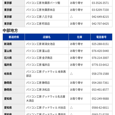
東京都
パソコン工房 秋葉原パーツ館
お取り寄せ
03-3526-3571
東京都
パソコン工房 秋葉原本店
お取り寄せ
03-5209-7330
東京都
パソコン工房 八王子店
△
042-649-8215
東京都
パソコン工房 町田店
お取り寄せ
042-707-6425
中部地方
都道府県
店舗名
在庫
電話番号
新潟県
パソコン工房 新潟女池店
お取り寄せ
025-288-0151
富山県
パソコン工房 富山店
お取り寄せ
076-420-5440
石川県
パソコン工房 金沢南店
お取り寄せ
076-214-3007
福井県
パソコン工房 福井店
お取り寄せ
0776-33-6412
パソコン工房 グッドウィル 岐阜茜
岐阜県
△
058-278-1588
部店
静岡県
パソコン工房 静岡店
お取り寄せ
054-260-7361
静岡県
パソコン工房 浜松店
お取り寄せ
053-401-8577
パソコン工房 グッドウィル名古屋
愛知県
お取り寄せ
052-249-9888
大須店
愛知県
パソコン工房 グッドウィル 刈谷店
△
0566-62-6811
愛知県
パソコン工房 グッドウィル 豊田店
△
0565-71-5230