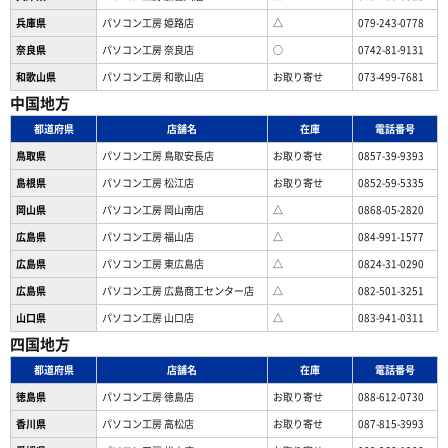
兵庫県
パソコン工房 姫路店
△
079-243-0778
奈良県
パソコン工房 奈良店
○
0742-81-9131
和歌山県
パソコン工房 和歌山店
お取り寄せ
073-499-7681
中国地方
都道府県
店舗名
在庫
電話番号
鳥取県
パソコン工房 鳥取安長店
お取り寄せ
0857-39-9393
島根県
パソコン工房 松江店
お取り寄せ
0852-59-5335
岡山県
パソコン工房 岡山南店
△
0868-05-2820
広島県
パソコン工房 福山店
△
084-991-1577
広島県
パソコン工房 東広島店
△
0824-31-0290
広島県
パソコン工房 広島商工センター店
△
082-501-3251
山口県
パソコン工房 山口店
△
083-941-0311
四国地方
都道府県
店舗名
在庫
電話番号
徳島県
パソコン工房 徳島店
お取り寄せ
088-612-0730
香川県
パソコン工房 高松店
お取り寄せ
087-815-3993