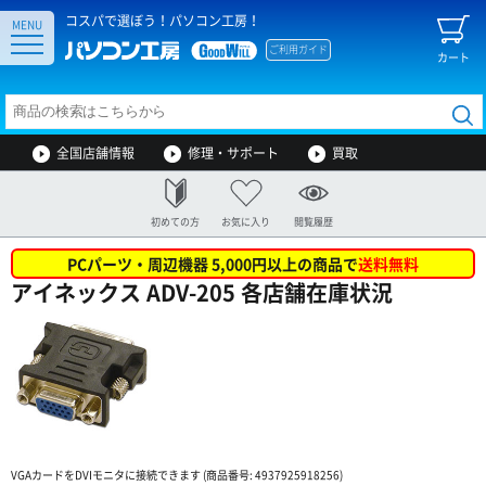
コスパで選ぼう！パソコン工房！
MENU
ご利用ガイド
カート
全国店舗情報
修理・サポート
買取
初めての方
お気に入り
閲覧履歴
PCパーツ・周辺機器 5,000円以上の商品で
送料無料
アイネックス ADV-205 各店舗在庫状況
VGAカードをDVIモニタに接続できます (商品番号: 4937925918256)