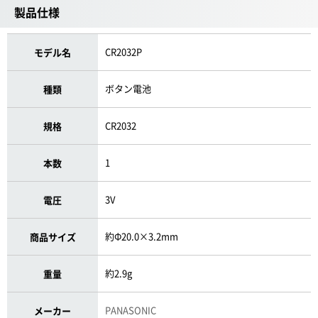
製品仕様
CR2032P
モデル名
ボタン電池
種類
CR2032
規格
1
本数
3V
電圧
約Φ20.0×3.2mm
商品サイズ
約2.9g
重量
PANASONIC
メーカー