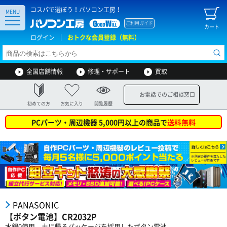
コスパで選ぼう！パソコン工房！
MENU
ご利用ガイド
カート
ログイン
おトクな会員登録（無料）
全国店舗情報
修理・サポート
買取
お電話でのご相談窓口
初めての方
お気に入り
閲覧履歴
PCパーツ・周辺機器 5,000円以上の商品で
送料無料
PANASONIC
【ボタン電池】CR2032P
水銀0使用。土に帰るパッケージを採用したボタン電池。