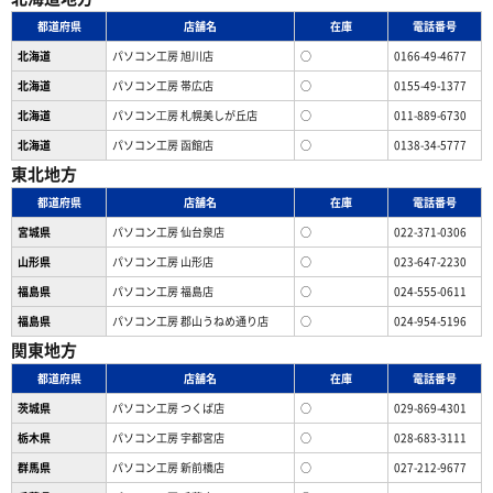
都道府県
店舗名
在庫
電話番号
北海道
パソコン工房 旭川店
○
0166-49-4677
北海道
パソコン工房 帯広店
○
0155-49-1377
北海道
パソコン⼯房 札幌美しが丘店
○
011-889-6730
北海道
パソコン工房 函館店
○
0138-34-5777
東北地方
都道府県
店舗名
在庫
電話番号
宮城県
パソコン工房 仙台泉店
○
022-371-0306
山形県
パソコン工房 山形店
○
023-647-2230
福島県
パソコン工房 福島店
○
024-555-0611
福島県
パソコン工房 郡山うねめ通り店
○
024-954-5196
関東地方
都道府県
店舗名
在庫
電話番号
茨城県
パソコン工房 つくば店
○
029-869-4301
栃木県
パソコン工房 宇都宮店
○
028-683-3111
群馬県
パソコン工房 新前橋店
○
027-212-9677