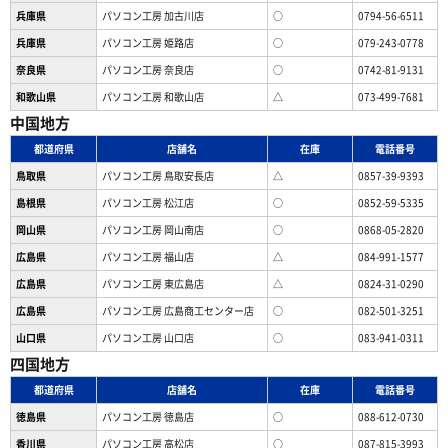
兵庫県
パソコン工房 加古川店
○
0794-56-6511
兵庫県
パソコン工房 姫路店
○
079-243-0778
奈良県
パソコン工房 奈良店
○
0742-81-9131
和歌山県
パソコン工房 和歌山店
△
073-499-7681
中国地方
都道府県
店舗名
在庫
電話番号
鳥取県
パソコン工房 鳥取安長店
△
0857-39-9393
島根県
パソコン工房 松江店
○
0852-59-5335
岡山県
パソコン工房 岡山南店
○
0868-05-2820
広島県
パソコン工房 福山店
△
084-991-1577
広島県
パソコン工房 東広島店
△
0824-31-0290
広島県
パソコン工房 広島商工センター店
○
082-501-3251
山口県
パソコン工房 山口店
○
083-941-0311
四国地方
都道府県
店舗名
在庫
電話番号
徳島県
パソコン工房 徳島店
○
088-612-0730
香川県
パソコン工房 高松店
○
087-815-3993