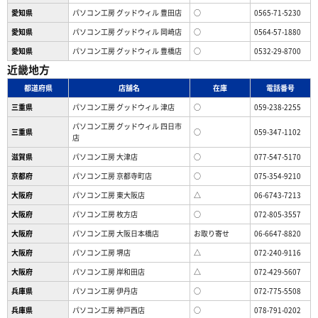
愛知県
パソコン工房 グッドウィル 豊田店
○
0565-71-5230
愛知県
パソコン工房 グッドウィル 岡崎店
○
0564-57-1880
愛知県
パソコン工房 グッドウィル 豊橋店
○
0532-29-8700
近畿地方
都道府県
店舗名
在庫
電話番号
三重県
パソコン工房 グッドウィル 津店
○
059-238-2255
パソコン工房 グッドウィル 四日市
三重県
○
059-347-1102
店
滋賀県
パソコン工房 大津店
○
077-547-5170
京都府
パソコン工房 京都寺町店
○
075-354-9210
大阪府
パソコン工房 東大阪店
△
06-6743-7213
大阪府
パソコン工房 枚方店
○
072-805-3557
大阪府
パソコン工房 大阪日本橋店
お取り寄せ
06-6647-8820
大阪府
パソコン工房 堺店
△
072-240-9116
大阪府
パソコン工房 岸和田店
△
072-429-5607
兵庫県
パソコン工房 伊丹店
○
072-775-5508
兵庫県
パソコン工房 神戸西店
○
078-791-0202