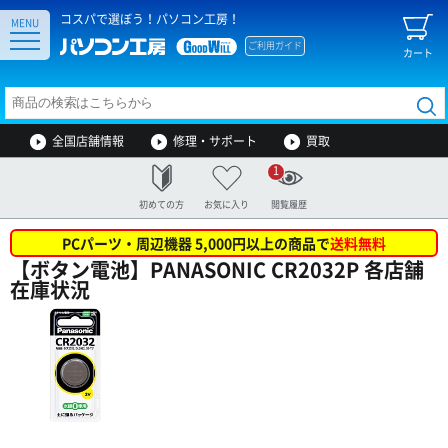
コスパで選ぼう！パソコン工房！
MENU
ご利用ガイド
カート
全国店舗情報
修理・サポート
買取
1
初めての方
お気に入り
閲覧履歴
PCパーツ・周辺機器 5,000円以上の商品で
送料無料
【ボタン電池】PANASONIC CR2032P 各店舗
在庫状況