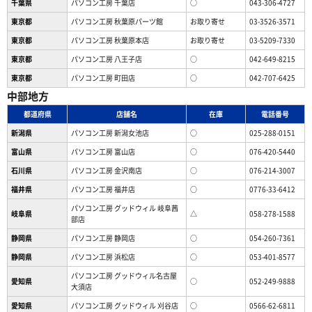
千葉県
パソコン工房 千葉店
○
043-306-4727
東京都
パソコン工房 秋葉原パーツ館
お取り寄せ
03-3526-3571
東京都
パソコン工房 秋葉原本店
お取り寄せ
03-5209-7330
東京都
パソコン工房 八王子店
○
042-649-8215
東京都
パソコン工房 町田店
○
042-707-6425
中部地方
都道府県
店舗名
在庫
電話番号
新潟県
パソコン工房 新潟女池店
○
025-288-0151
富山県
パソコン工房 富山店
○
076-420-5440
石川県
パソコン工房 金沢南店
○
076-214-3007
福井県
パソコン工房 福井店
○
0776-33-6412
パソコン工房 グッドウィル 岐阜茜
岐阜県
△
058-278-1588
部店
静岡県
パソコン工房 静岡店
○
054-260-7361
静岡県
パソコン工房 浜松店
○
053-401-8577
パソコン工房 グッドウィル名古屋
愛知県
○
052-249-9888
大須店
愛知県
パソコン工房 グッドウィル 刈谷店
○
0566-62-6811