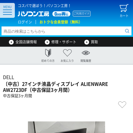
コスパで選ぼう！パソコン工房！
MENU
ご利用ガイド
カート
ログイン
おトクな会員登録（無料）
全国店舗情報
修理・サポート
買取
初めての方
お気に入り
閲覧履歴
DELL
〔中古〕27インチ液晶ディスプレイ ALIENWARE
AW2723DF（中古保証3ヶ月間）
中古保証3ヶ月間