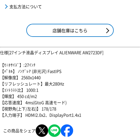
支払方法について
店舗在庫はこちら
仕様[27インチ液晶ディスプレイ ALIENWARE AW2723DF]
【ﾓﾆﾀｻｲｽﾞ】:27ｲﾝﾁ
【ﾊﾟﾈﾙ】 ﾉﾝｸﾞﾚｱ (非光沢) FastIPS
【解像度】 2560x1440
【リフレッシュレート】最大280Hz
【ｺﾝﾄﾗｽﾄ比】 1000:1
【輝度】 450 cd/m2
【応答速度】 4ms(GtoG 高速モード)
【視野角(上下/左右)】 178/178
【入力端子】 HDMI2.0x2、DisplayPort1.4x1
この商品をシェア