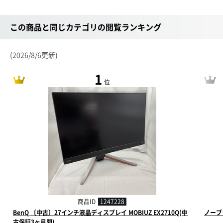
この商品と同じカテゴリの閲覧ランキング
(2026/8/6更新)
1
位
商品ID
1247228
BenQ 〔中古〕27インチ液晶ディスプレイ MOBIUZ EX2710Q(中
ノーブ
古保証3ヶ月間)