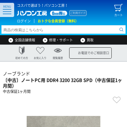
コスパで選ぼう！パソコン工房！
MENU
ご利用ガイド
カート
ログイン
おトクな会員登録（無料）
全国店舗情報
修理・サポート
買取
お電話でのご相談窓口
初めての方
お気に入り
閲覧履歴
ノーブランド
〔中古〕ノートPC用 DDR4 3200 32GB SPD（中古保証1ヶ
月間）
中古保証1ヶ月間