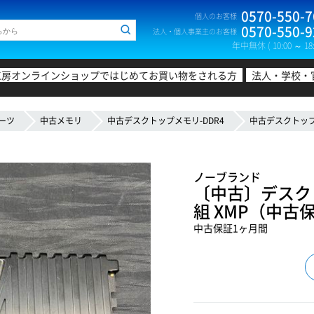
0570-550-7
個人のお客様
0570-550-9
法人・個人事業主のお客様
年中無休 ( 10:00 ～ 18:
工房オンラインショップではじめてお買い物をされる方
法人・学校・
ーツ
中古メモリ
中古デスクトップメモリ-DDR4
中古デスクトップメ
ノーブランド
〔中古〕デスクトッ
組 XMP（中古
中古保証1ヶ月間