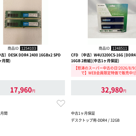
商品ID
1254103
商品ID
1248511
中古〕DESK DDR4 2400 16GBx2 SPD
CFD 〔中古〕W4U3200CS-16G [DDR4 
ヶ月間)
16GB 2枚組](中古1ヶ月保証)
【怒涛のスーパー中古の日!2026/8/9(日
で】WEB会員限定特価で販売中!
17,960
32,980
円
円
ヶ月間
中古1ヶ月保証
デスクトップ用-DDR4 / 32GB