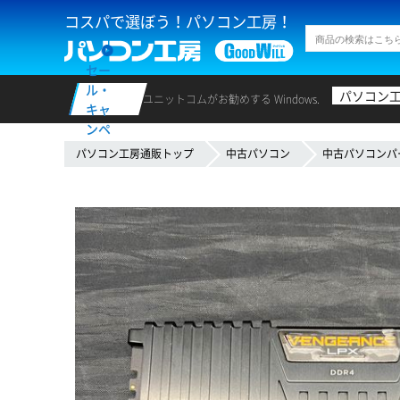
コスパで選ぼう！パソコン工房！
セー
ル・
パソコン
ユニットコムがお勧めする Windows.
キャ
ンペ
ーン
パソコン工房通販トップ
中古パソコン
中古パソコンパ