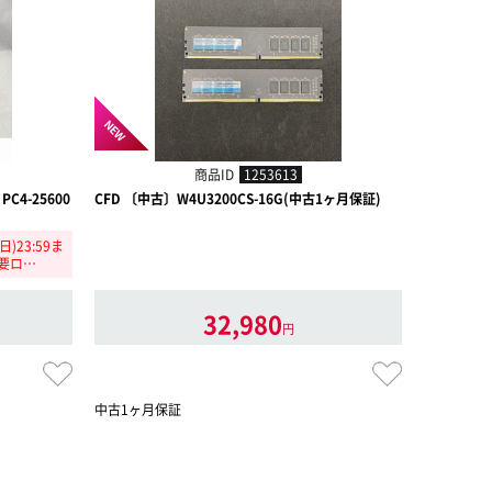
NEW
商品ID
1253613
PC4-25600
CFD 〔中古〕W4U3200CS-16G(中古1ヶ月保証)
Crucial 
25600 1
)23:59ま
【怒涛のスー
(要ロ…
で】
32,980
円
中古1ヶ月保証
中古1ヶ月
デスクトップ用