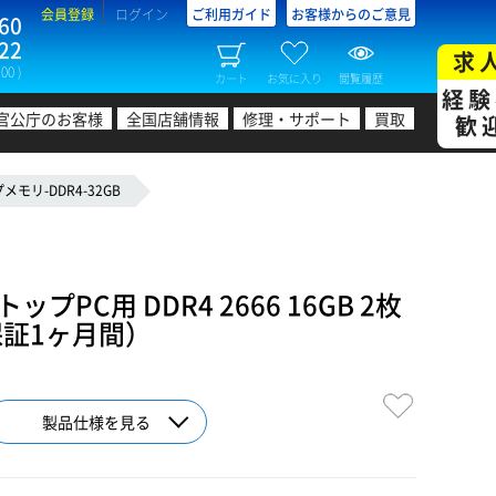
会員登録
ログイン
ご利用ガイド
お客様からのご意見
60
22
求
00 )
カート
お気に入り
閲覧履歴
経験
官公庁のお客様
全国店舗情報
修理・サポート
買取
歓
モリ-DDR4-32GB
プPC用 DDR4 2666 16GB 2枚
保証1ヶ月間）
製品仕様を見る